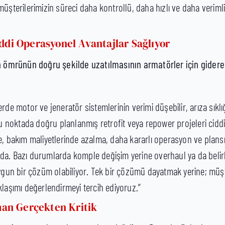
müşterilerimizin süreci daha kontrollü, daha hızlı ve daha veriml
iddi Operasyonel Avantajlar Sağlıyor
n ömrünün doğru şekilde uzatılmasının armatörler için gider
rde motor ve jeneratör sistemlerinin verimi düşebilir, arıza sıklığ
 Bu noktada doğru planlanmış retrofit veya repower projeleri ciddi
me, bakım maliyetlerinde azalma, daha kararlı operasyon ve plans
da. Bazı durumlarda komple değişim yerine overhaul ya da belirl
n bir çözüm olabiliyor. Tek bir çözümü dayatmak yerine; müşter
klaşımı değerlendirmeyi tercih ediyoruz.”
an Gerçekten Kritik