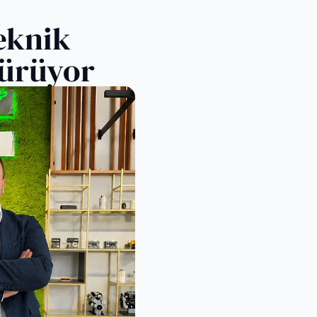
eknik
dürüyor