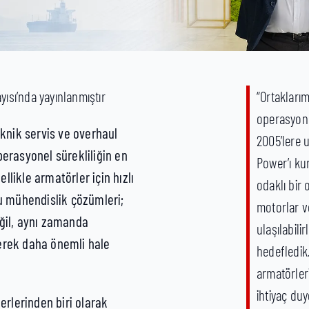
yısı’nda yayınlanmıştır
“Ortaklarım
operasyonl
eknik servis ve overhaul
2005’lere 
perasyonel sürekliliğin en
Power’ı ku
ellikle armatörler için hızlı
odaklı bir 
ru mühendislik çözümleri;
motorlar ve
ğil, aynı zamanda
ulaşılabili
erek daha önemli hale
hedefledik.
armatörleri
ihtiyaç du
erlerinden biri olarak