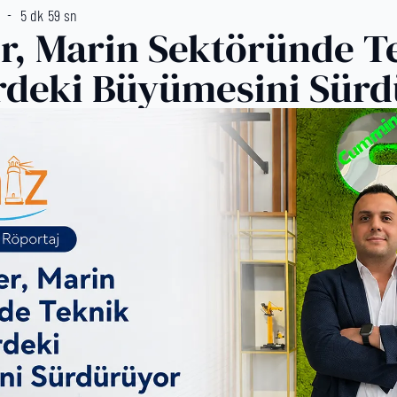
5 dk 59 sn
r, Marin Sektöründe T
rdeki Büyümesini Sür