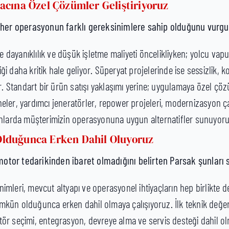
acına Özel Çözümler Geliştiriyoruz
her operasyonun farklı gereksinimlere sahip olduğunu vurgu
nde dayanıklılık ve düşük işletme maliyeti öncelikliyken; yolcu va
iliği daha kritik hale geliyor. Süperyat projelerinde ise sessizlik,
or. Standart bir ürün satışı yaklaşımı yerine; uygulamaya özel çö
eler, yardımcı jeneratörler, repower projeleri, modernizasyon ça
anlarda müşterimizin operasyonuna uygun alternatifler sunuyoru
lduğunca Erken Dahil Oluyoruz
motor tedarikinden ibaret olmadığını belirten Parsak şunları 
sinimleri, mevcut altyapı ve operasyonel ihtiyaçların hep birlikte 
kün olduğunca erken dahil olmaya çalışıyoruz. İlk teknik değe
ör seçimi, entegrasyon, devreye alma ve servis desteği dahil o