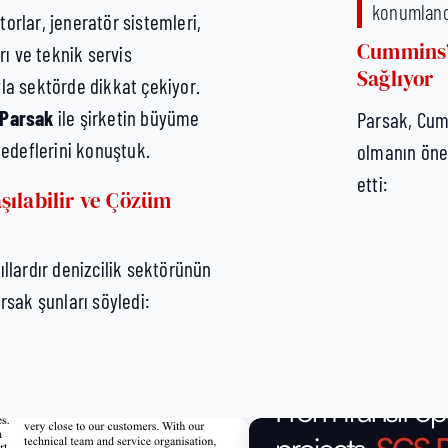
konumlandı
orlar, jeneratör sistemleri,
Cummins’i
rı ve teknik servis
Sağlıyor
la sektörde dikkat çekiyor.
 Parsak
ile şirketin büyüme
Parsak, Cumm
hedeflerini konuştuk.
olmanın önem
etti:
şılabilir ve Çözüm
llardır denizcilik sektörünün
rsak şunları söyledi: