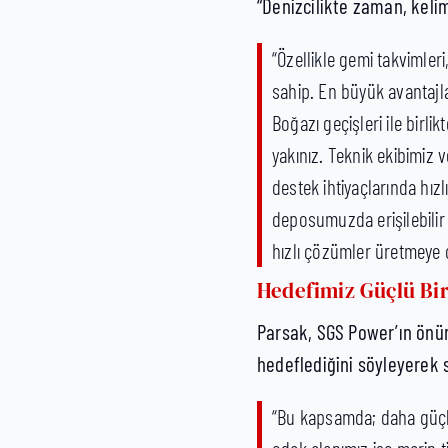
“Denizcilikte zaman, keli
“Özellikle gemi takvimle
sahip. En büyük avantajl
Boğazı geçişleri ile birl
yakınız. Teknik ekibimiz
destek ihtiyaçlarında hız
deposumuzda erişilebilir
hızlı çözümler üretmeye 
Hedefimiz Güçlü Bi
Parsak, SGS Power’ın önü
hedeflediğini söyleyerek 
“Bu kapsamda; daha güçlü