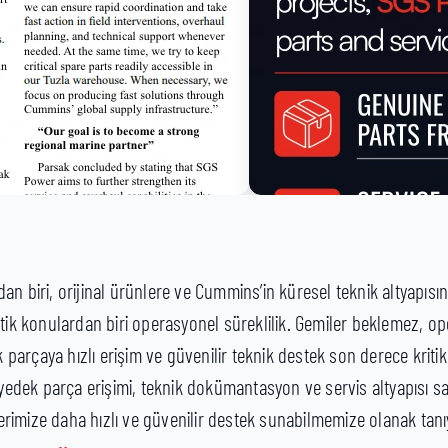
an biri, orijinal ürünlere ve Cummins’in küresel teknik altyapı
itik konulardan biri operasyonel süreklilik. Gemiler beklemez, 
arçaya hızlı erişim ve güvenilir teknik destek son derece kritik h
l yedek parça erişimi, teknik dokümantasyon ve servis altyapısı say
rimize daha hızlı ve güvenilir destek sunabilmemize olanak tanı