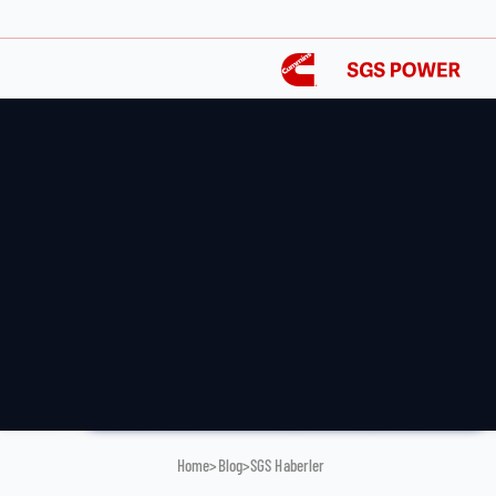
Ana Sayfa
Hakkımızda
Hizmetler
Yedek Parça
Ürünler
Blog
Home
>
Blog
>
SGS Haberler