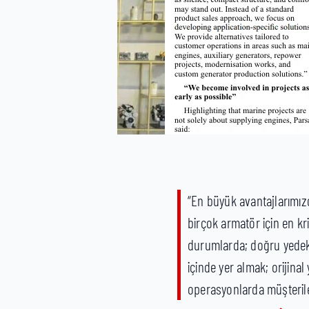
“En büyük avantajlarımızd
birçok armatör için en kr
durumlarda; doğru yedek p
içinde yer almak; orijina
operasyonlarda müşterile