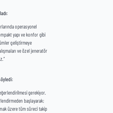
ladı:
purlarında operasyonel
 kompakt yapı ve konfor gibi
zümler geliştirmeye
lışmaları ve özel jeneratör
z.”
söyledi:
değerlendirilmesi gerekiyor.
rlendirmeden başlayarak;
lmak üzere tüm süreci takip