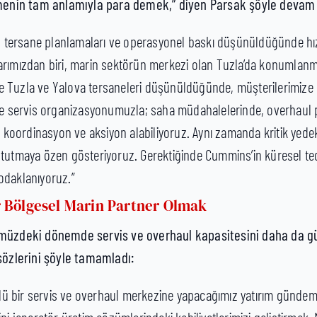
menin tam anlamıyla para demek,” diyen Parsak şöyle devam 
ri, tersane planlamaları ve operasyonel baskı düşünüldüğünde hız
arımızdan biri, marin sektörün merkezi olan Tuzla’da konumlanm
ikte Tuzla ve Yalova tersaneleri düşünüldüğünde, müşterilerimiz
 ve servis organizasyonumuzla; saha müdahalelerinde, overhaul 
lı koordinasyon ve aksiyon alabiliyoruz. Aynı zamanda kritik yede
 tutmaya özen gösteriyoruz. Gerektiğinde Cummins’in küresel ted
odaklanıyoruz.”
r Bölgesel Marin Partner Olmak
müzdeki dönemde servis ve overhaul kapasitesini daha da g
sözlerini şöyle tamamladı:
 bir servis ve overhaul merkezine yapacağımız yatırım gündemi