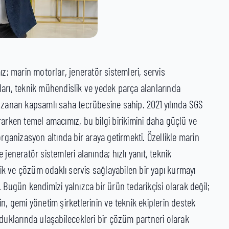
ız; marin motorlar, jeneratör sistemleri, servis
arı, teknik mühendislik ve yedek parça alanlarında
uzanan kapsamlı saha tecrübesine sahip. 2021 yılında SGS
rarken temel amacımız, bu bilgi birikimini daha güçlü ve
organizasyon altında bir araya getirmekti. Özellikle marin
 jeneratör sistemleri alanında; hızlı yanıt, teknik
rlik ve çözüm odaklı servis sağlayabilen bir yapı kurmayı
 Bugün kendimizi yalnızca bir ürün tedarikçisi olarak değil;
n, gemi yönetim şirketlerinin ve teknik ekiplerin destek
yduklarında ulaşabilecekleri bir çözüm partneri olarak