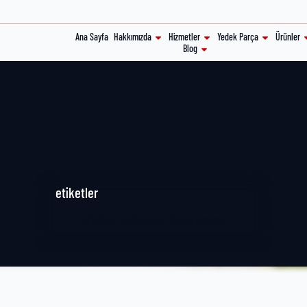
Ana Sayfa
Hakkımızda
Hizmetler
Yedek Parça
Ürünler
Blog
etiketler
#
haber
#
röportaj
#
sgs power