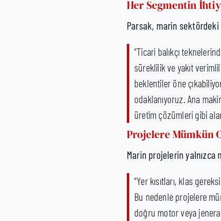
Her Segmentin İhtiy
Parsak, marin sektördeki 
“Ticari balıkçı tekneleri
süreklilik ve yakıt veriml
beklentiler öne çıkabiliy
odaklanıyoruz. Ana makin
üretim çözümleri gibi al
Projelere Mümkün O
Marin projelerin yalnızca 
“Yer kısıtları, klas gerek
Bu nedenle projelere müm
doğru motor veya jenerat