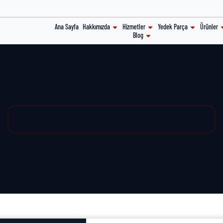
Ana Sayfa
Hakkımızda
Hizmetler
Yedek Parça
Ürünler
Blog
Yedek Parça / Yedek Parça Listesi / Ürün Detay