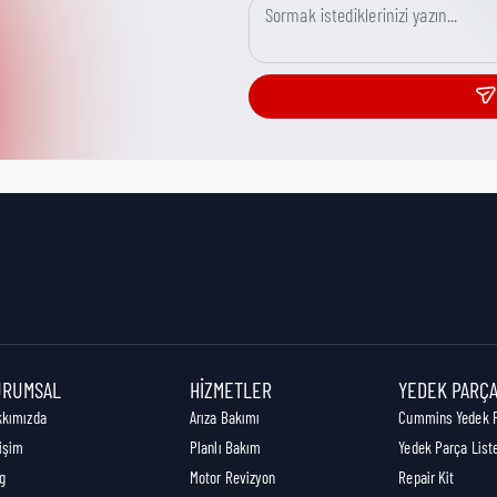
URUMSAL
HIZMETLER
YEDEK PARÇ
kkımızda
Arıza Bakımı
Cummins Yedek 
tişim
Planlı Bakım
Yedek Parça List
g
Motor Revizyon
Repair Kit