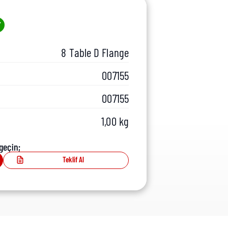
8 Table D Flange
007155
007155
1,00 kg
geçin;
Teklif Al