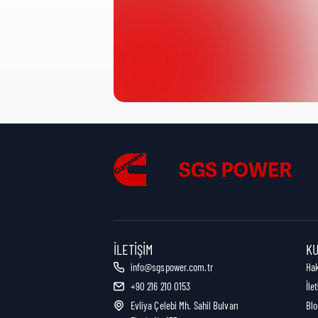
Ürün Kategorisi:
Nakliye Yüksekliği:
Nakliye Uzunluğu:
Nakliye Genişliği:
İLETIŞIM
K
info@sgspower.com.tr
Ha
+90 216 210 0153
İle
Nakliye Ağırlığı:
Evliya Çelebi Mh. Sahil Bulvarı
Blo