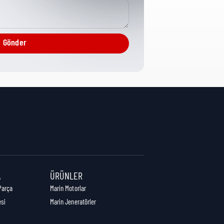
CPG Misc Analytical
Gönder
2 cm
34 cm
34 cm
A
ÜRÜNLER
Parça
Marin Motorlar
esi
Marin Jeneratörler
1,00 kg