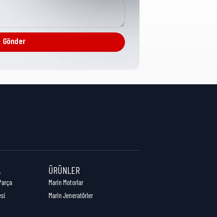
Engine Brake
Gönder
1 cm
10 cm
8 cm
A
ÜRÜNLER
Parça
Marin Motorlar
esi
Marin Jeneratörler
0,23 kg