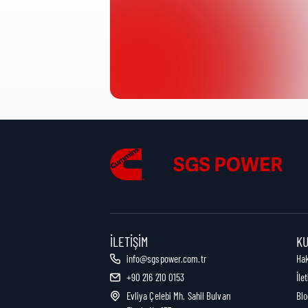
Ürün Kategorisi:
Nakliye Yüksekliği:
Nakliye Uzunluğu:
Nakliye Genişliği:
İLETIŞIM
K
info@sgspower.com.tr
Ha
+90 216 210 0153
İle
Nakliye Ağırlığı:
Evliya Çelebi Mh. Sahil Bulvarı
Blo