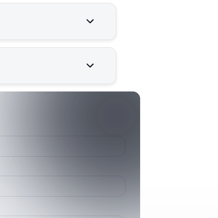
r çalışması için kritik
387167400
3871674
HD