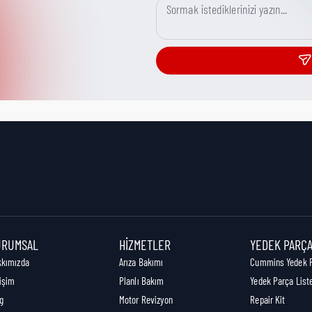
URUMSAL
HIZMETLER
YEDEK PARÇ
kkımızda
Arıza Bakımı
Cummins Yedek 
tişim
Planlı Bakım
Yedek Parça List
g
Motor Revizyon
Repair Kit