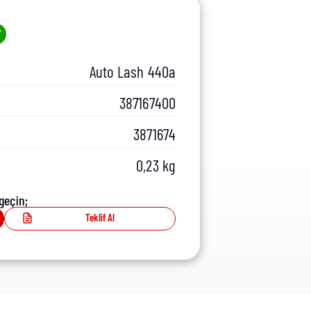
Auto Lash 440a
387167400
3871674
0,23 kg
geçin;
Teklif Al