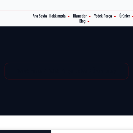
Ana Sayfa
Hakkımızda
Hizmetler
Yedek Parça
Ürünler
Blog
Yedek Parça / Yedek Parça Listesi / Ürün Detay