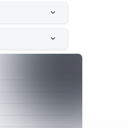
lışması için kritik öneme
007017200
70172
HD