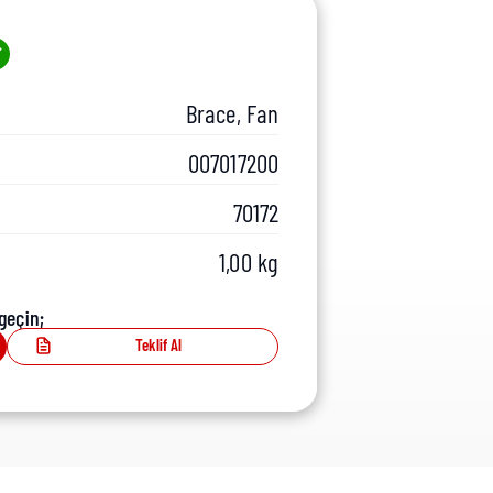
Brace, Fan
007017200
70172
1,00 kg
geçin;
Teklif Al