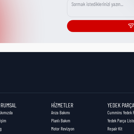
URUMSAL
HIZMETLER
YEDEK PARÇ
kkımızda
Arıza Bakımı
Cummins Yedek 
tişim
Planlı Bakım
Yedek Parça List
g
Motor Revizyon
Repair Kit