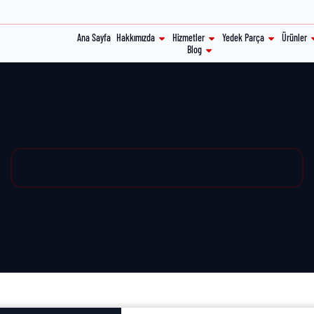
Ana Sayfa
Hakkımızda
Hizmetler
Yedek Parça
Ürünler
Blog
Yedek Parça / Yedek Parça Listesi / Ürün Detay