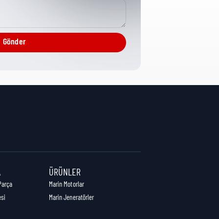
Misc Hardware
Gönder
1 cm
1 cm
1 cm
A
ÜRÜNLER
Parça
Marin Motorlar
esi
Marin Jeneratörler
1,00 kg