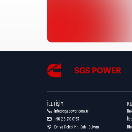
Ürün Kategorisi:
Nakliye Yüksekliği:
Nakliye Uzunluğu:
Nakliye Genişliği:
İLETIŞIM
K
info@sgspower.com.tr
Ha
+90 216 210 0153
İle
Nakliye Ağırlığı:
Evliya Çelebi Mh. Sahil Bulvarı
Blo