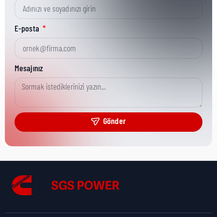
Kısa Parça No:
3864044
E-posta
Ürün Grubu:
MR
Mesajınız
Ürün Kategorisi:
Misc Hardware
Gönder
Nakliye Yüksekliği:
0 cm
Nakliye Uzunluğu:
0 cm