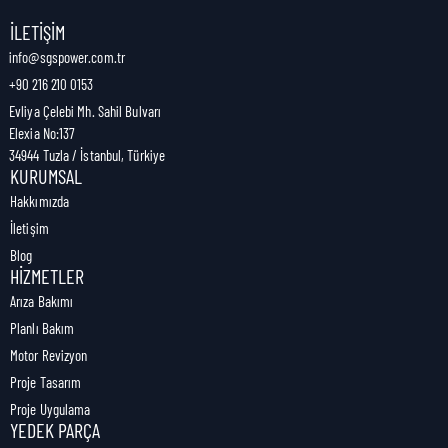
Nakliye Genişliği:
0 cm
İLETIŞIM
info@sgspower.com.tr
+90 216 210 0153
Nakliye Ağırlığı:
1,00 kg
Evliya Çelebi Mh. Sahil Bulvarı
Elexia No:137
34944 Tuzla / İstanbul, Türkiye
KURUMSAL
Hakkımızda
İletişim
Blog
HIZMETLER
Arıza Bakımı
Planlı Bakım
Motor Revizyon
Proje Tasarım
Proje Uygulama
YEDEK PARÇA