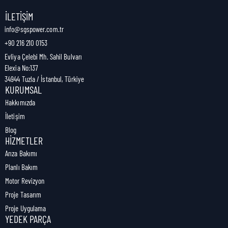
Nakliye Genişliği:
1 cm
İLETIŞIM
info@sgspower.com.tr
+90 216 210 0153
Nakliye Ağırlığı:
1,00 kg
Evliya Çelebi Mh. Sahil Bulvarı
Elexia No:137
34944 Tuzla / İstanbul, Türkiye
KURUMSAL
Hakkımızda
İletişim
Blog
HIZMETLER
Arıza Bakımı
Planlı Bakım
Motor Revizyon
Proje Tasarım
Proje Uygulama
YEDEK PARÇA