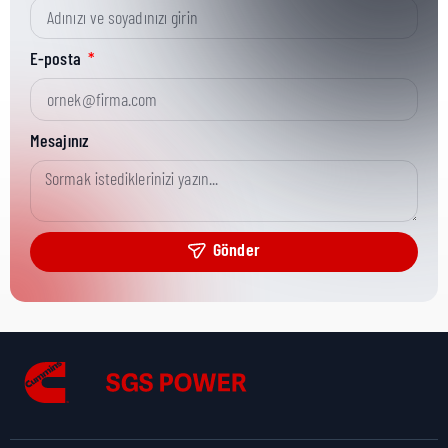
Kısa Parça No:
43428
E-posta
Ürün Grubu:
HD
Mesajınız
Ürün Kategorisi:
Analytical
Gönder
Nakliye Yüksekliği:
1 cm
Nakliye Uzunluğu:
1 cm