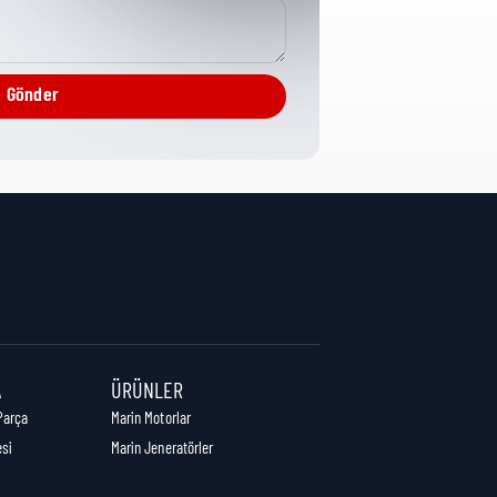
Bearings
Gönder
4 cm
16 cm
15,5 cm
A
ÜRÜNLER
Parça
Marin Motorlar
esi
Marin Jeneratörler
0,34 kg