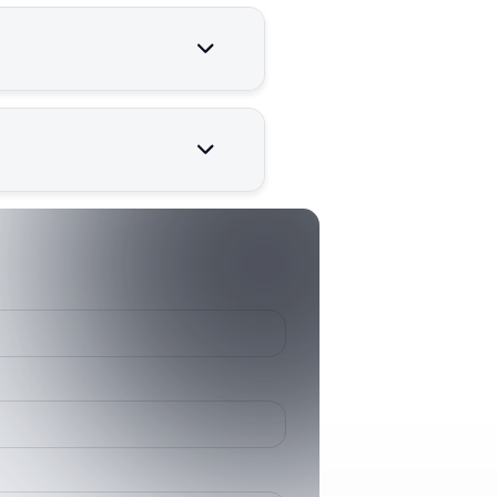
venilir çalışması için kritik
006822601
68226 1
HHP Low Volume