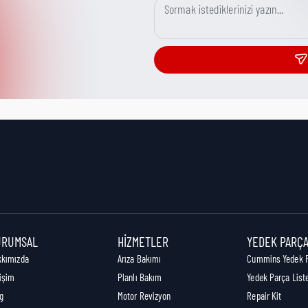
URUMSAL
HIZMETLER
YEDEK PARÇ
kkımızda
Arıza Bakımı
Cummins Yedek 
tişim
Planlı Bakım
Yedek Parça List
g
Motor Revizyon
Repair Kit