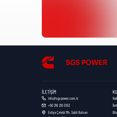
Ürün Kategorisi:
Nakliye Yüksekliği:
Nakliye Uzunluğu:
Nakliye Genişliği:
İLETIŞIM
K
info@sgspower.com.tr
Ha
+90 216 210 0153
İle
Nakliye Ağırlığı:
Evliya Çelebi Mh. Sahil Bulvarı
Blo