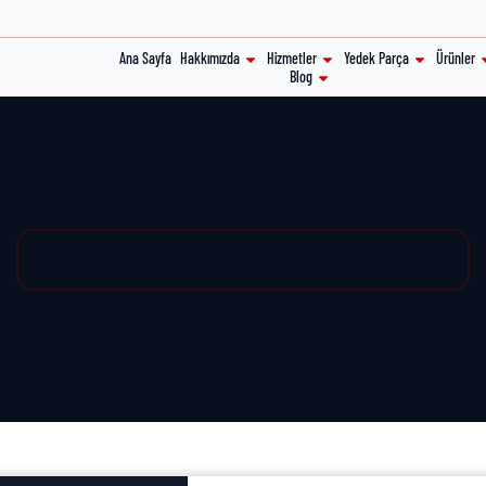
Ana Sayfa
Hakkımızda
Hizmetler
Yedek Parça
Ürünler
Blog
Yedek Parça / Yedek Parça Listesi / Ürün Detay