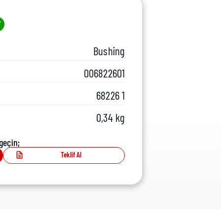
Bushing
006822601
68226 1
0,34 kg
geçin;
Teklif Al