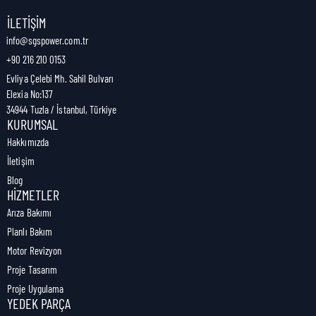
Nakliye Genişliği:
0 cm
İLETIŞIM
info@sgspower.com.tr
+90 216 210 0153
Nakliye Ağırlığı:
0,00 kg
Evliya Çelebi Mh. Sahil Bulvarı
Elexia No:137
34944 Tuzla / İstanbul, Türkiye
KURUMSAL
Hakkımızda
İletişim
Blog
HIZMETLER
Arıza Bakımı
Planlı Bakım
Motor Revizyon
Proje Tasarım
Proje Uygulama
YEDEK PARÇA