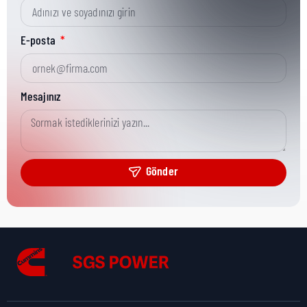
Kısa Parça No:
760-10440
E-posta
Ürün Grubu:
CGT
Mesajınız
Ürün Kategorisi:
GENERAL SPARES
Gönder
Nakliye Yüksekliği:
0 cm
Nakliye Uzunluğu:
0 cm