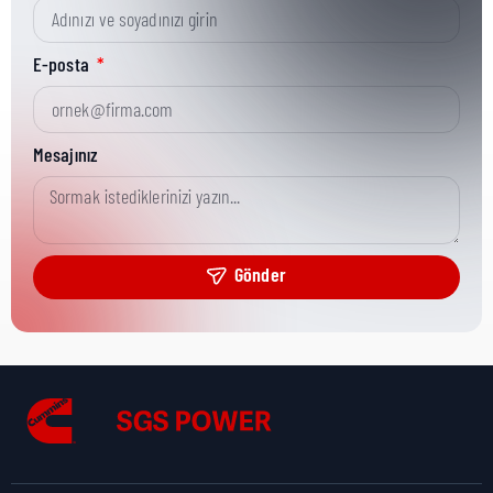
Kısa Parça No:
68121
E-posta
Ürün Grubu:
HD
Mesajınız
Ürün Kategorisi:
Misc Hardware
Gönder
Nakliye Yüksekliği:
1,3 cm
Nakliye Uzunluğu:
8,3 cm