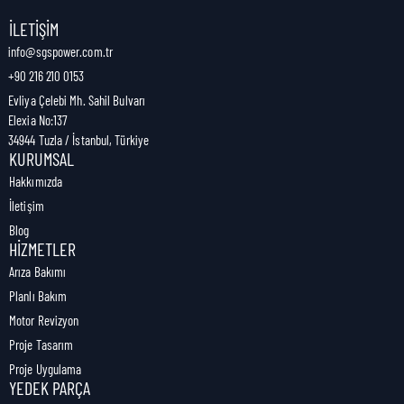
Nakliye Genişliği:
2,1 cm
İLETIŞIM
info@sgspower.com.tr
+90 216 210 0153
Nakliye Ağırlığı:
0,04 kg
Evliya Çelebi Mh. Sahil Bulvarı
Elexia No:137
34944 Tuzla / İstanbul, Türkiye
KURUMSAL
Hakkımızda
İletişim
Blog
HIZMETLER
Arıza Bakımı
Planlı Bakım
Motor Revizyon
Proje Tasarım
Proje Uygulama
YEDEK PARÇA