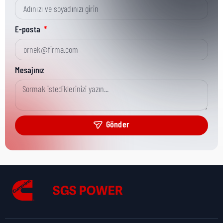
Kısa Parça No:
3825105
E-posta
Ürün Grubu:
Literature & Service Tools
Mesajınız
Ürün Kategorisi:
Mech Service Tools
Gönder
Nakliye Yüksekliği:
6 cm
Nakliye Uzunluğu:
14,7 cm