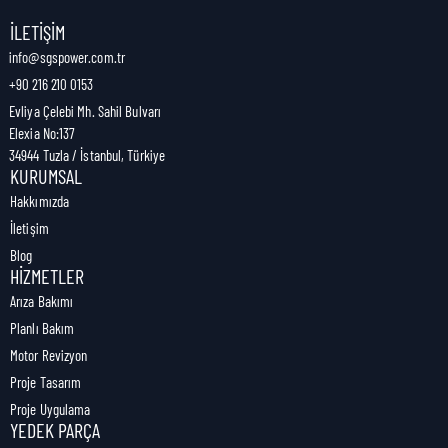
Nakliye Genişliği:
13,5 cm
İLETIŞIM
info@sgspower.com.tr
+90 216 210 0153
Nakliye Ağırlığı:
1,28 kg
Evliya Çelebi Mh. Sahil Bulvarı
Elexia No:137
34944 Tuzla / İstanbul, Türkiye
KURUMSAL
Hakkımızda
İletişim
Blog
HIZMETLER
Arıza Bakımı
Planlı Bakım
Motor Revizyon
Proje Tasarım
Proje Uygulama
YEDEK PARÇA