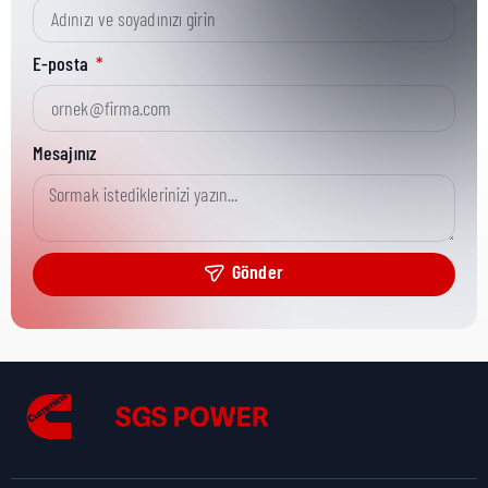
Kısa Parça No:
3866145
E-posta
Ürün Grubu:
MR
Mesajınız
Ürün Kategorisi:
Misc Hardware
Gönder
Nakliye Yüksekliği:
10 cm
Nakliye Uzunluğu:
19 cm