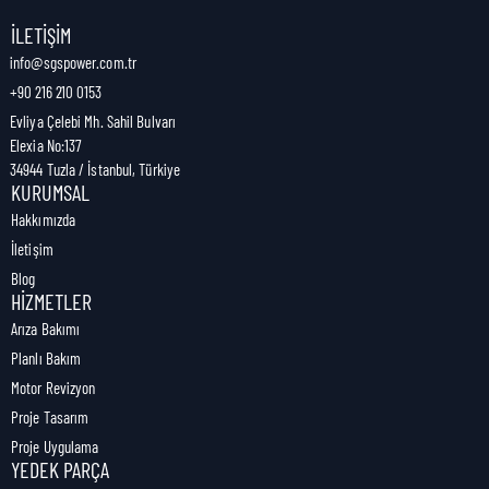
Nakliye Genişliği:
19 cm
İLETIŞIM
info@sgspower.com.tr
+90 216 210 0153
Nakliye Ağırlığı:
1,68 kg
Evliya Çelebi Mh. Sahil Bulvarı
Elexia No:137
34944 Tuzla / İstanbul, Türkiye
KURUMSAL
Hakkımızda
İletişim
Blog
HIZMETLER
Arıza Bakımı
Planlı Bakım
Motor Revizyon
Proje Tasarım
Proje Uygulama
YEDEK PARÇA