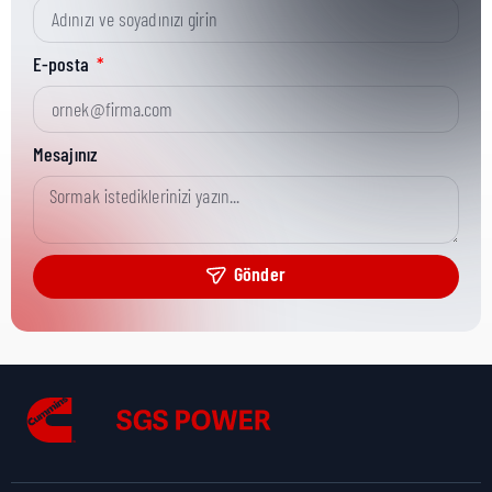
Kısa Parça No:
3875980
E-posta
Ürün Grubu:
HD
Mesajınız
Ürün Kategorisi:
Misc Hardware
Gönder
Nakliye Yüksekliği:
0 cm
Nakliye Uzunluğu:
0 cm