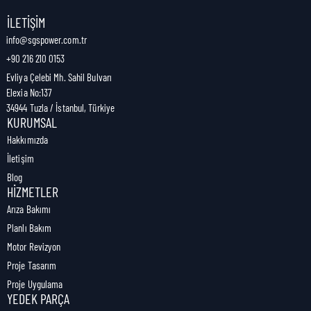
Nakliye Genişliği:
0 cm
İLETIŞIM
info@sgspower.com.tr
+90 216 210 0153
Nakliye Ağırlığı:
0,00 kg
Evliya Çelebi Mh. Sahil Bulvarı
Elexia No:137
34944 Tuzla / İstanbul, Türkiye
KURUMSAL
Hakkımızda
İletişim
Blog
HIZMETLER
Arıza Bakımı
Planlı Bakım
Motor Revizyon
Proje Tasarım
Proje Uygulama
YEDEK PARÇA