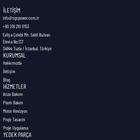
Nakliye Genişliği:
0 cm
İLETIŞIM
info@sgspower.com.tr
+90 216 210 0153
Nakliye Ağırlığı:
0,00 kg
Evliya Çelebi Mh. Sahil Bulvarı
Elexia No:137
34944 Tuzla / İstanbul, Türkiye
KURUMSAL
Hakkımızda
İletişim
Blog
HIZMETLER
Arıza Bakımı
Planlı Bakım
Motor Revizyon
Proje Tasarım
Proje Uygulama
YEDEK PARÇA