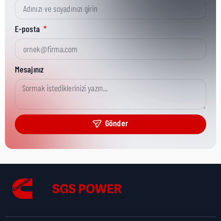
Kısa Parça No:
3876087
E-posta
Ürün Grubu:
HHP (<78L)
Mesajınız
Ürün Kategorisi:
Misc Hardware
Gönder
Nakliye Yüksekliği:
0 cm
Nakliye Uzunluğu:
0 cm