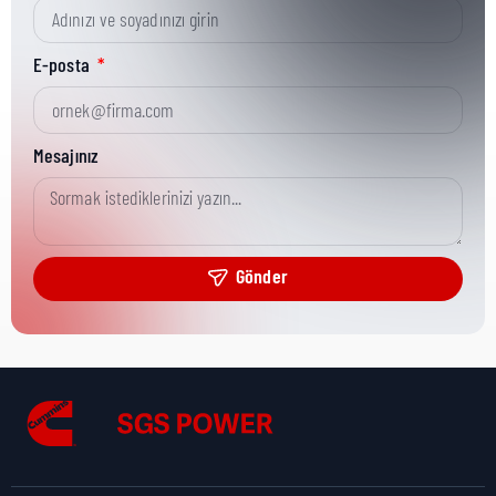
Kısa Parça No:
3824825
E-posta
Ürün Grubu:
Literature & Service Tools
Mesajınız
Ürün Kategorisi:
Misc Electronics
Gönder
Nakliye Yüksekliği:
4,5 cm
Nakliye Uzunluğu:
5,5 cm