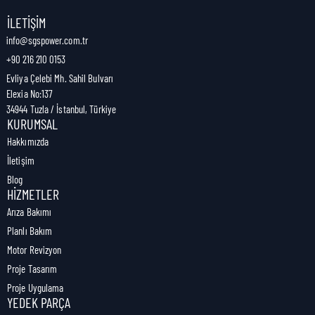
Nakliye Genişliği:
5,5 cm
İLETIŞIM
info@sgspower.com.tr
+90 216 210 0153
Nakliye Ağırlığı:
0,08 kg
Evliya Çelebi Mh. Sahil Bulvarı
Elexia No:137
34944 Tuzla / İstanbul, Türkiye
KURUMSAL
Hakkımızda
İletişim
Blog
HIZMETLER
Arıza Bakımı
Planlı Bakım
Motor Revizyon
Proje Tasarım
Proje Uygulama
YEDEK PARÇA