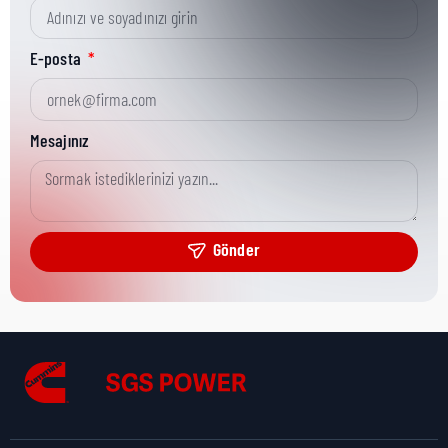
Kısa Parça No:
6456502
E-posta
Ürün Grubu:
MR
Mesajınız
Ürün Kategorisi:
Housing
Gönder
Nakliye Yüksekliği:
0 cm
Nakliye Uzunluğu:
0 cm