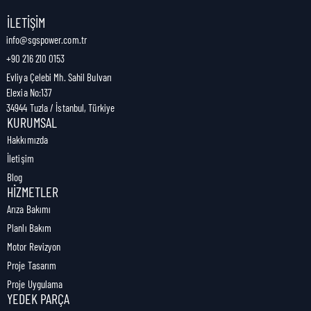
Nakliye Genişliği:
0 cm
İLETIŞIM
info@sgspower.com.tr
+90 216 210 0153
Nakliye Ağırlığı:
0,00 kg
Evliya Çelebi Mh. Sahil Bulvarı
Elexia No:137
34944 Tuzla / İstanbul, Türkiye
KURUMSAL
Hakkımızda
İletişim
Blog
HIZMETLER
Arıza Bakımı
Planlı Bakım
Motor Revizyon
Proje Tasarım
Proje Uygulama
YEDEK PARÇA