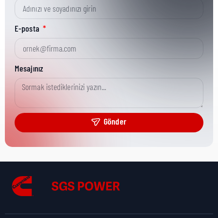
Kısa Parça No:
3864483
E-posta
Ürün Grubu:
MR
Mesajınız
Ürün Kategorisi:
Tubes/Hosing
Gönder
Nakliye Yüksekliği:
2,7 cm
Nakliye Uzunluğu:
50 cm