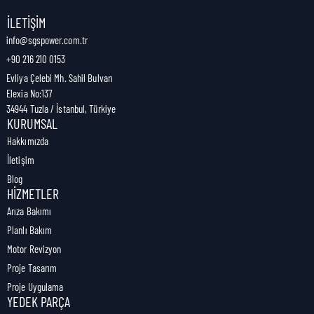
Nakliye Genişliği:
9,7 cm
İLETIŞIM
info@sgspower.com.tr
+90 216 210 0153
Nakliye Ağırlığı:
0,64 kg
Evliya Çelebi Mh. Sahil Bulvarı
Elexia No:137
34944 Tuzla / İstanbul, Türkiye
KURUMSAL
Hakkımızda
İletişim
Blog
HIZMETLER
Arıza Bakımı
Planlı Bakım
Motor Revizyon
Proje Tasarım
Proje Uygulama
YEDEK PARÇA