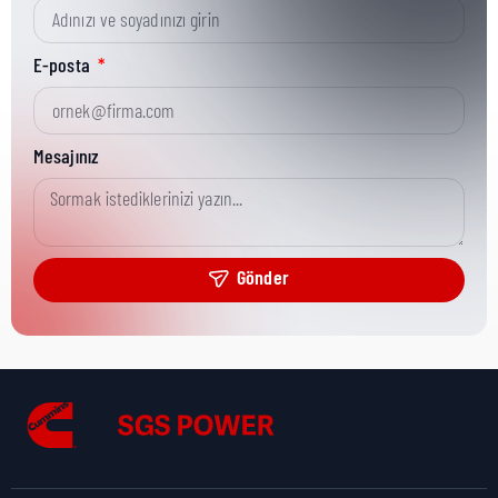
Kısa Parça No:
44092 P
E-posta
Ürün Grubu:
HHP (<78L)
Mesajınız
Ürün Kategorisi:
Analytical
Gönder
Nakliye Yüksekliği:
2 cm
Nakliye Uzunluğu:
3 cm