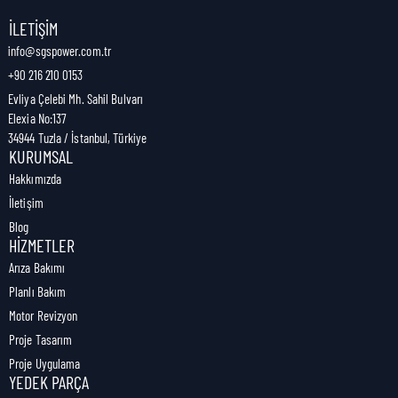
Nakliye Genişliği:
3 cm
İLETIŞIM
info@sgspower.com.tr
+90 216 210 0153
Nakliye Ağırlığı:
0,00 kg
Evliya Çelebi Mh. Sahil Bulvarı
Elexia No:137
34944 Tuzla / İstanbul, Türkiye
KURUMSAL
Hakkımızda
İletişim
Blog
HIZMETLER
Arıza Bakımı
Planlı Bakım
Motor Revizyon
Proje Tasarım
Proje Uygulama
YEDEK PARÇA