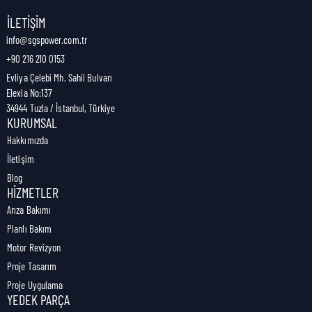
Nakliye Genişliği:
8 cm
İLETIŞIM
info@sgspower.com.tr
+90 216 210 0153
Nakliye Ağırlığı:
0,02 kg
Evliya Çelebi Mh. Sahil Bulvarı
Elexia No:137
34944 Tuzla / İstanbul, Türkiye
KURUMSAL
Hakkımızda
İletişim
Blog
HIZMETLER
Arıza Bakımı
Planlı Bakım
Motor Revizyon
Proje Tasarım
Proje Uygulama
YEDEK PARÇA