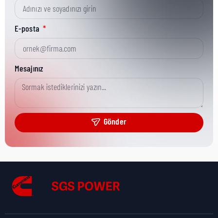
Kısa Parça No:
0098-2235
E-posta
Ürün Grubu:
Onan/CPG
Mesajınız
Ürün Kategorisi:
CPG Misc Analytical
Gönder
Nakliye Yüksekliği:
1 cm
Nakliye Uzunluğu:
18,1 cm