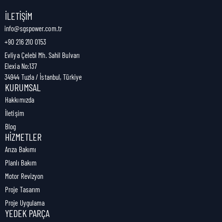
Nakliye Genişliği:
4 cm
İLETIŞIM
info@sgspower.com.tr
+90 216 210 0153
Nakliye Ağırlığı:
0,07 kg
Evliya Çelebi Mh. Sahil Bulvarı
Elexia No:137
34944 Tuzla / İstanbul, Türkiye
KURUMSAL
Hakkımızda
İletişim
Blog
HIZMETLER
Arıza Bakımı
Planlı Bakım
Motor Revizyon
Proje Tasarım
Proje Uygulama
YEDEK PARÇA