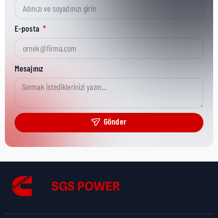
Kısa Parça No:
3864249
E-posta
Ürün Grubu:
MR
Mesajınız
Ürün Kategorisi:
Dipstick
Gönder
Nakliye Yüksekliği:
1,5 cm
Nakliye Uzunluğu:
113,5 cm