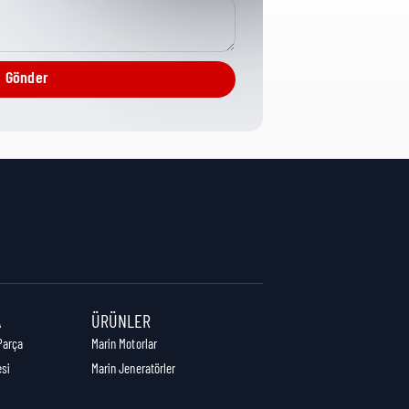
Misc Fuel System
Gönder
0,8 cm
1,7 cm
0,8 cm
A
ÜRÜNLER
Parça
Marin Motorlar
esi
Marin Jeneratörler
0,01 kg