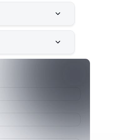
ilir çalışması için kritik
006807000
68070
HHP (<78L)