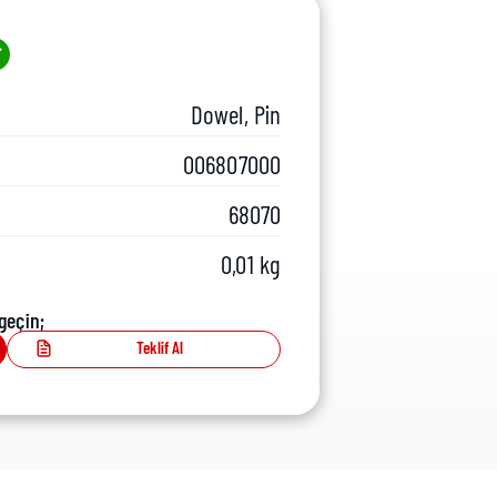
Dowel, Pin
006807000
68070
0,01 kg
geçin;
Teklif Al