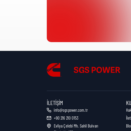
Ürün Kategorisi:
Nakliye Yüksekliği:
Nakliye Uzunluğu:
Nakliye Genişliği:
İLETIŞIM
K
info@sgspower.com.tr
Ha
+90 216 210 0153
İle
Nakliye Ağırlığı:
Evliya Çelebi Mh. Sahil Bulvarı
Blo