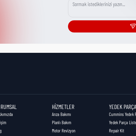
URUMSAL
HIZMETLER
YEDEK PARÇ
kkımızda
Arıza Bakımı
Cummins Yedek 
tişim
Planlı Bakım
Yedek Parça List
g
Motor Revizyon
Repair Kit