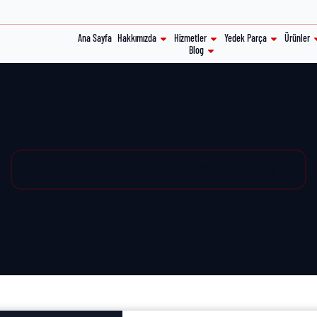
Ana Sayfa
Hakkımızda
Hizmetler
Yedek Parça
Ürünler
Blog
Yedek Parça / Yedek Parça Listesi / Ürün Detay