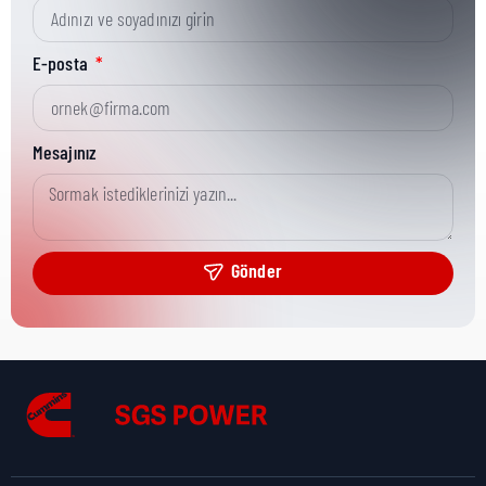
Kısa Parça No:
3870857
E-posta
Ürün Grubu:
HHP (<78L)
Mesajınız
Ürün Kategorisi:
Misc Hardware
Gönder
Nakliye Yüksekliği:
3 cm
Nakliye Uzunluğu:
7 cm