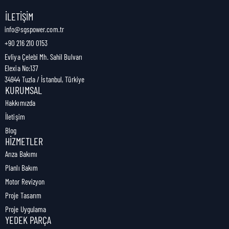
Nakliye Genişliği:
5 cm
İLETIŞIM
info@sgspower.com.tr
+90 216 210 0153
Nakliye Ağırlığı:
0,16 kg
Evliya Çelebi Mh. Sahil Bulvarı
Elexia No:137
34944 Tuzla / İstanbul, Türkiye
KURUMSAL
Hakkımızda
İletişim
Blog
HIZMETLER
Arıza Bakımı
Planlı Bakım
Motor Revizyon
Proje Tasarım
Proje Uygulama
YEDEK PARÇA