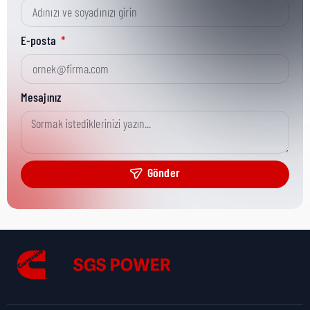
Kısa Parça No:
3871426
E-posta
Ürün Grubu:
HD
Mesajınız
Ürün Kategorisi:
Engine Brake
Gönder
Nakliye Yüksekliği:
6 cm
Nakliye Uzunluğu:
27 cm