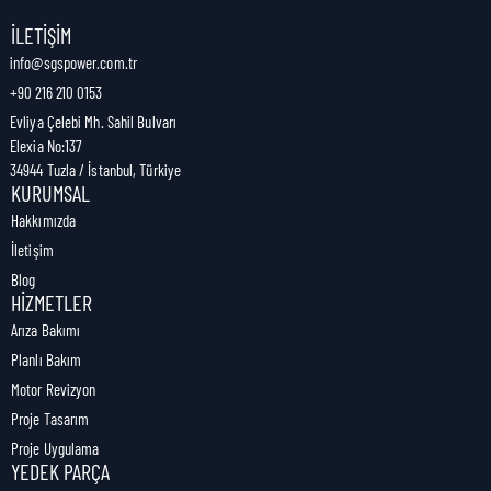
Nakliye Genişliği:
7 cm
İLETIŞIM
info@sgspower.com.tr
+90 216 210 0153
Nakliye Ağırlığı:
0,41 kg
Evliya Çelebi Mh. Sahil Bulvarı
Elexia No:137
34944 Tuzla / İstanbul, Türkiye
KURUMSAL
Hakkımızda
İletişim
Blog
HIZMETLER
Arıza Bakımı
Planlı Bakım
Motor Revizyon
Proje Tasarım
Proje Uygulama
YEDEK PARÇA