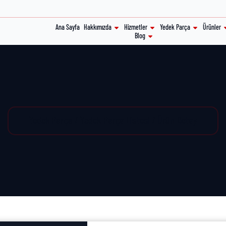
Ana Sayfa
Hakkımızda
Hizmetler
Yedek Parça
Ürünler
Blog
Yedek Parça / Yedek Parça Listesi / Ürün Detay