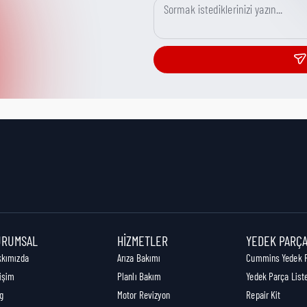
URUMSAL
HIZMETLER
YEDEK PARÇ
kkımızda
Arıza Bakımı
Cummins Yedek 
tişim
Planlı Bakım
Yedek Parça List
g
Motor Revizyon
Repair Kit