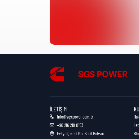
Ürün Kategorisi:
Nakliye Yüksekliği:
Nakliye Uzunluğu:
Nakliye Genişliği:
İLETIŞIM
K
info@sgspower.com.tr
Ha
+90 216 210 0153
İle
Nakliye Ağırlığı:
Evliya Çelebi Mh. Sahil Bulvarı
Blo