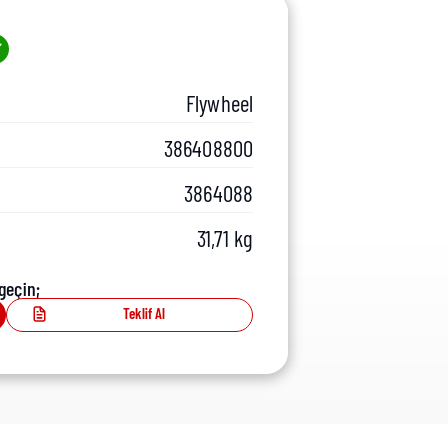
Flywheel
386408800
3864088
31,71 kg
geçin;
Teklif Al