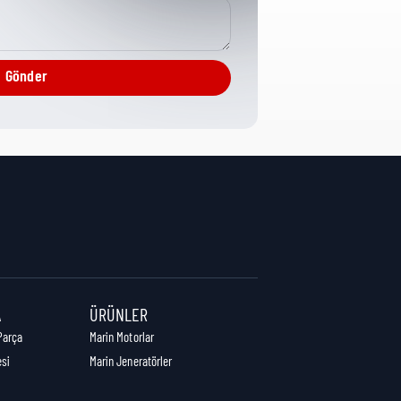
Flywheel
Gönder
9 cm
48 cm
47 cm
A
ÜRÜNLER
Parça
Marin Motorlar
esi
Marin Jeneratörler
31,71 kg