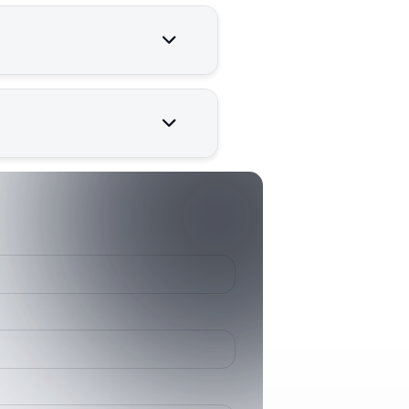
ışması için kritik öneme
386408800
3864088
MR