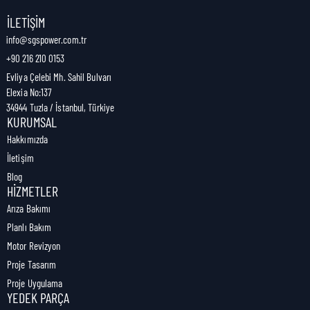
Nakliye Genişliği:
8,5 cm
İLETIŞIM
info@sgspower.com.tr
+90 216 210 0153
Nakliye Ağırlığı:
0,05 kg
Evliya Çelebi Mh. Sahil Bulvarı
Elexia No:137
34944 Tuzla / İstanbul, Türkiye
KURUMSAL
Hakkımızda
İletişim
Blog
HIZMETLER
Arıza Bakımı
Planlı Bakım
Motor Revizyon
Proje Tasarım
Proje Uygulama
YEDEK PARÇA