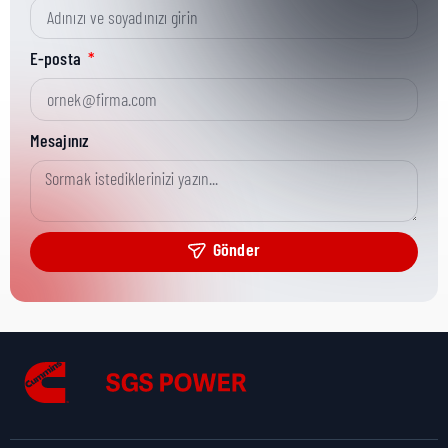
Kısa Parça No:
9266A
E-posta
Ürün Grubu:
HD
Mesajınız
Ürün Kategorisi:
Gasket
Gönder
Nakliye Yüksekliği:
0,1 cm
Nakliye Uzunluğu:
31,8 cm