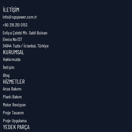
Nakliye Genişliği:
0 cm
İLETIŞIM
info@sgspower.com.tr
+90 216 210 0153
Nakliye Ağırlığı:
0,00 kg
Evliya Çelebi Mh. Sahil Bulvarı
Elexia No:137
34944 Tuzla / İstanbul, Türkiye
KURUMSAL
Hakkımızda
İletişim
Blog
HIZMETLER
Arıza Bakımı
Planlı Bakım
Motor Revizyon
Proje Tasarım
Proje Uygulama
YEDEK PARÇA