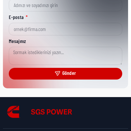
Kısa Parça No:
3874265
E-posta
Ürün Grubu:
Literature & Service Tools
Mesajınız
Ürün Kategorisi:
Misc Service Tools
Gönder
Nakliye Yüksekliği:
0 cm
Nakliye Uzunluğu:
0 cm