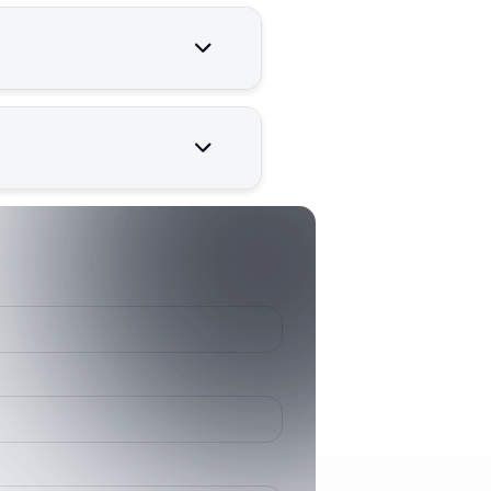
r çalışması için kritik
386635200
3866352
MR