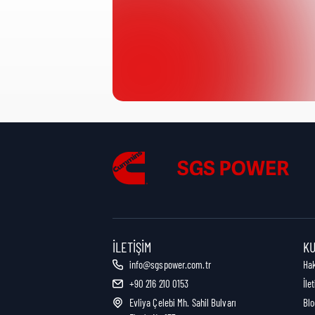
Ürün Kategorisi:
Nakliye Yüksekliği:
Nakliye Uzunluğu:
Nakliye Genişliği:
İLETIŞIM
K
info@sgspower.com.tr
Ha
+90 216 210 0153
İle
Nakliye Ağırlığı:
Evliya Çelebi Mh. Sahil Bulvarı
Blo