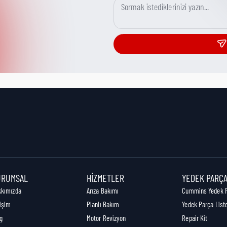
URUMSAL
HIZMETLER
YEDEK PARÇ
kkımızda
Arıza Bakımı
Cummins Yedek 
tişim
Planlı Bakım
Yedek Parça List
g
Motor Revizyon
Repair Kit