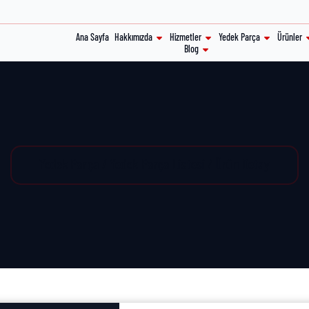
Ana Sayfa
Hakkımızda
Hizmetler
Yedek Parça
Ürünler
Blog
Yedek Parça / Yedek Parça Listesi / Ürün Detay