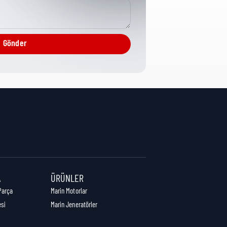
Harness
Gönder
10 cm
36 cm
36 cm
A
ÜRÜNLER
Parça
Marin Motorlar
esi
Marin Jeneratörler
1,13 kg