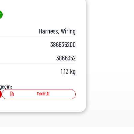
Harness, Wiring
386635200
3866352
1,13 kg
geçin;
Teklif Al