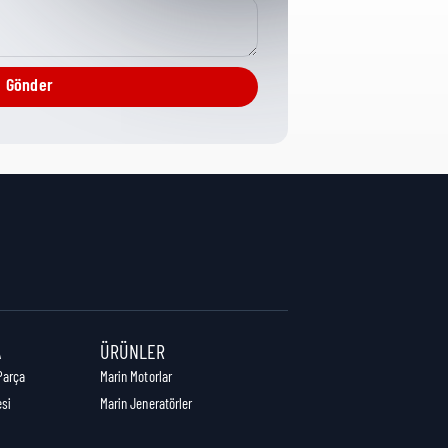
Cylinder Head
Gönder
0 cm
0 cm
0 cm
A
ÜRÜNLER
Parça
Marin Motorlar
esi
Marin Jeneratörler
0,00 kg