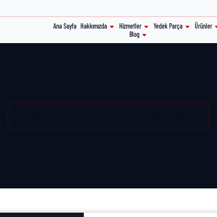
Ana Sayfa
Hakkımızda
Hizmetler
Yedek Parça
Ürünler
Blog
Yedek Parça / Yedek Parça Listesi / Ürün Detay