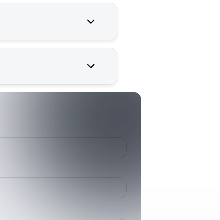
r çalışması için kritik öneme
651209600
6512096
HD