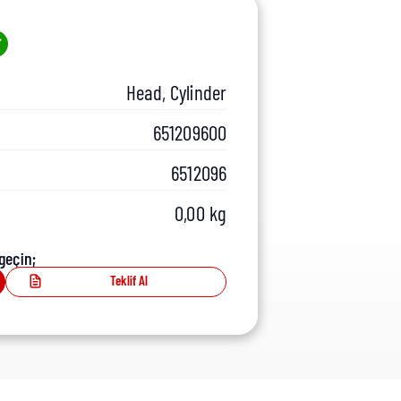
Head, Cylinder
651209600
6512096
0,00 kg
geçin;
Teklif Al