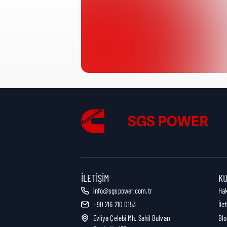
Ürün Kategorisi:
Nakliye Yüksekliği:
Nakliye Uzunluğu:
Nakliye Genişliği:
İLETIŞIM
K
info@sgspower.com.tr
Ha
+90 216 210 0153
İle
Nakliye Ağırlığı:
Evliya Çelebi Mh. Sahil Bulvarı
Blo