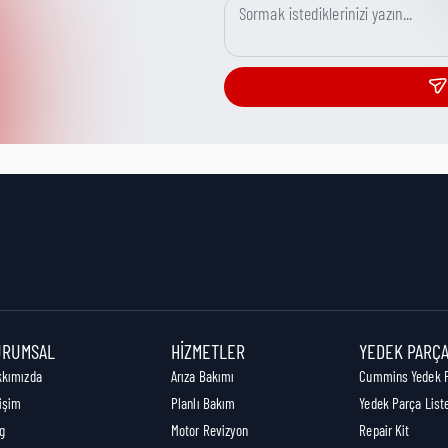
URUMSAL
HIZMETLER
YEDEK PARÇ
kkımızda
Arıza Bakımı
Cummins Yedek 
tişim
Planlı Bakım
Yedek Parça List
g
Motor Revizyon
Repair Kit