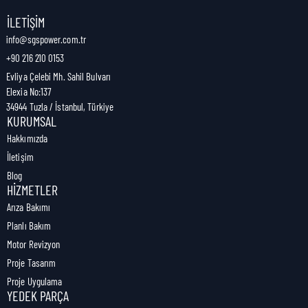
Nakliye Genişliği:
1 cm
İLETIŞIM
info@sgspower.com.tr
+90 216 210 0153
Nakliye Ağırlığı:
1,00 kg
Evliya Çelebi Mh. Sahil Bulvarı
Elexia No:137
34944 Tuzla / İstanbul, Türkiye
KURUMSAL
Hakkımızda
İletişim
Blog
HIZMETLER
Arıza Bakımı
Planlı Bakım
Motor Revizyon
Proje Tasarım
Proje Uygulama
YEDEK PARÇA