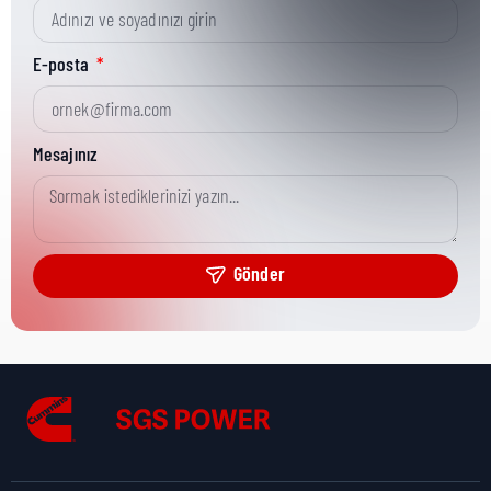
Kısa Parça No:
3871665
E-posta
Ürün Grubu:
HD
Mesajınız
Ürün Kategorisi:
Fastening Hardware
Gönder
Nakliye Yüksekliği:
1 cm
Nakliye Uzunluğu:
1 cm