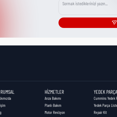
URUMSAL
HIZMETLER
YEDEK PARÇ
kkımızda
Arıza Bakımı
Cummins Yedek 
tişim
Planlı Bakım
Yedek Parça List
g
Motor Revizyon
Repair Kit