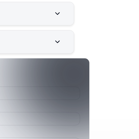
r çalışması için kritik öneme
386659100
3866591
MR