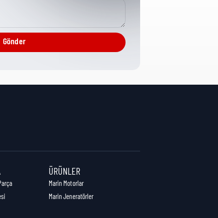
Tubes/Hosing
Gönder
4,5 cm
40,5 cm
4,5 cm
A
ÜRÜNLER
Parça
Marin Motorlar
esi
Marin Jeneratörler
0,35 kg