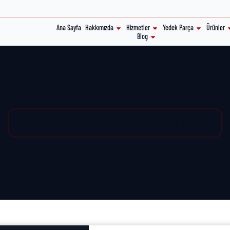
Ana Sayfa
Hakkımızda
Hizmetler
Yedek Parça
Ürünler
Blog
Yedek Parça / Yedek Parça Listesi / Ürün Detay