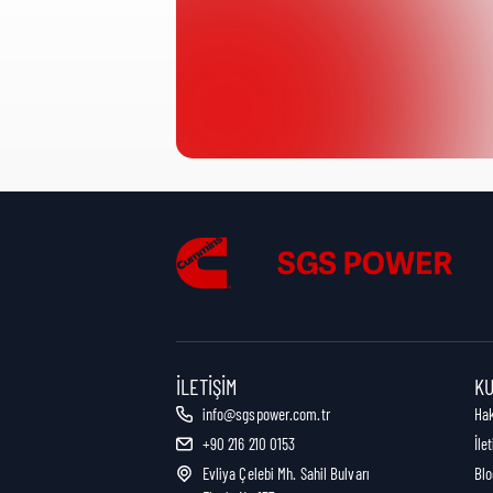
Ürün Kategorisi:
Nakliye Yüksekliği:
Nakliye Uzunluğu:
Nakliye Genişliği:
İLETIŞIM
K
info@sgspower.com.tr
Ha
+90 216 210 0153
İle
Nakliye Ağırlığı:
Evliya Çelebi Mh. Sahil Bulvarı
Blo