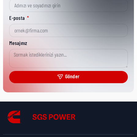
Kısa Parça No:
3866597
E-posta
Ürün Grubu:
MR
Mesajınız
Ürün Kategorisi:
Tubes/Hosing
Gönder
Nakliye Yüksekliği:
5,2 cm
Nakliye Uzunluğu:
20,5 cm