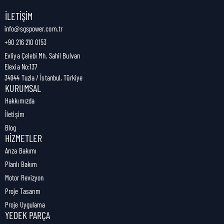
Nakliye Genişliği:
19,6 cm
İLETIŞIM
info@sgspower.com.tr
+90 216 210 0153
Nakliye Ağırlığı:
0,34 kg
Evliya Çelebi Mh. Sahil Bulvarı
Elexia No:137
34944 Tuzla / İstanbul, Türkiye
KURUMSAL
Hakkımızda
İletişim
Blog
HIZMETLER
Arıza Bakımı
Planlı Bakım
Motor Revizyon
Proje Tasarım
Proje Uygulama
YEDEK PARÇA