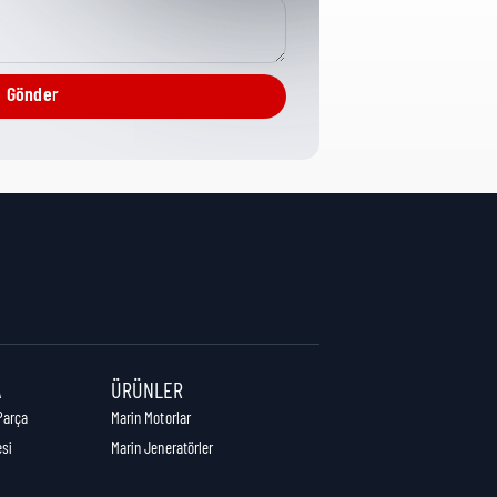
Tubes/Hosing
Gönder
12,8 cm
9,7 cm
9,7 cm
A
ÜRÜNLER
Parça
Marin Motorlar
esi
Marin Jeneratörler
0,22 kg