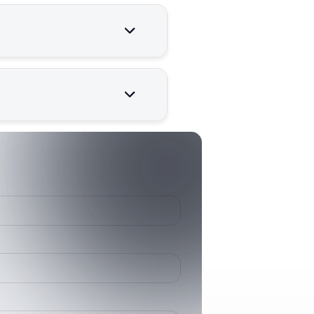
nilir çalışması için kritik
006098500
60985
HHP (<78L)