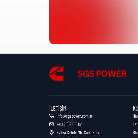
Ürün Kategorisi:
Nakliye Yüksekliği:
Nakliye Uzunluğu:
Nakliye Genişliği:
İLETIŞIM
K
info@sgspower.com.tr
Ha
+90 216 210 0153
İle
Nakliye Ağırlığı:
Evliya Çelebi Mh. Sahil Bulvarı
Blo