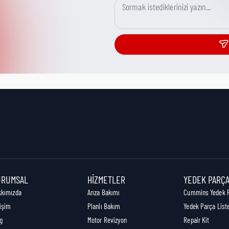
URUMSAL
HIZMETLER
YEDEK PARÇ
kkımızda
Arıza Bakımı
Cummins Yedek 
tişim
Planlı Bakım
Yedek Parça List
g
Motor Revizyon
Repair Kit