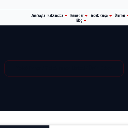
Ana Sayfa
Hakkımızda
Hizmetler
Yedek Parça
Ürünler
Blog
Yedek Parça / Yedek Parça Listesi / Ürün Detay