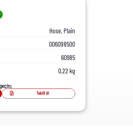
Hose, Plain
006098500
60985
0,22 kg
geçin;
Teklif Al