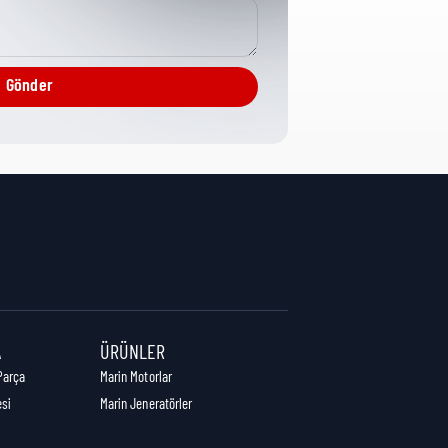
Tubes/Hosing
Gönder
6 cm
15 cm
6 cm
A
ÜRÜNLER
Parça
Marin Motorlar
esi
Marin Jeneratörler
0,18 kg