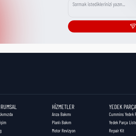
URUMSAL
HIZMETLER
YEDEK PARÇ
kkımızda
Arıza Bakımı
Cummins Yedek 
tişim
Planlı Bakım
Yedek Parça List
g
Motor Revizyon
Repair Kit