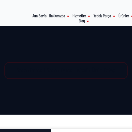
Ana Sayfa
Hakkımızda
Hizmetler
Yedek Parça
Ürünler
Blog
Yedek Parça / Yedek Parça Listesi / Ürün Detay