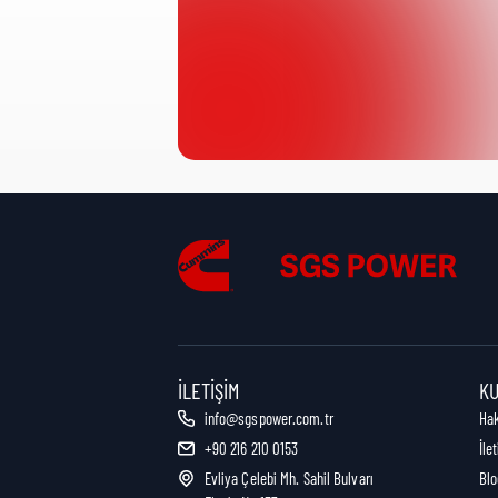
Ürün Kategorisi:
Nakliye Yüksekliği:
Nakliye Uzunluğu:
Nakliye Genişliği:
İLETIŞIM
K
info@sgspower.com.tr
Ha
+90 216 210 0153
İle
Nakliye Ağırlığı:
Evliya Çelebi Mh. Sahil Bulvarı
Blo