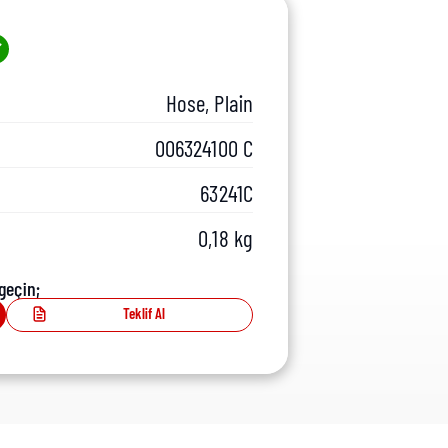
Hose, Plain
006324100 C
63241C
0,18 kg
geçin;
Teklif Al