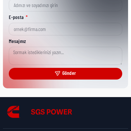
Kısa Parça No:
20532
E-posta
Ürün Grubu:
HHP Low Volume
Mesajınız
Ürün Kategorisi:
Misc Hardware
Gönder
Nakliye Yüksekliği:
16 cm
Nakliye Uzunluğu:
20,5 cm