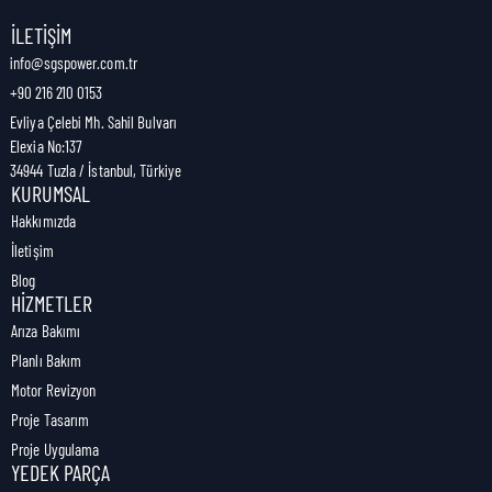
Nakliye Genişliği:
19 cm
İLETIŞIM
info@sgspower.com.tr
+90 216 210 0153
Nakliye Ağırlığı:
6,88 kg
Evliya Çelebi Mh. Sahil Bulvarı
Elexia No:137
34944 Tuzla / İstanbul, Türkiye
KURUMSAL
Hakkımızda
İletişim
Blog
HIZMETLER
Arıza Bakımı
Planlı Bakım
Motor Revizyon
Proje Tasarım
Proje Uygulama
YEDEK PARÇA