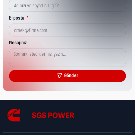
Kısa Parça No:
3825104
E-posta
Ürün Grubu:
Literature & Service Tools
Mesajınız
Ürün Kategorisi:
Misc Service Tools
Gönder
Nakliye Yüksekliği:
10 cm
Nakliye Uzunluğu:
10 cm