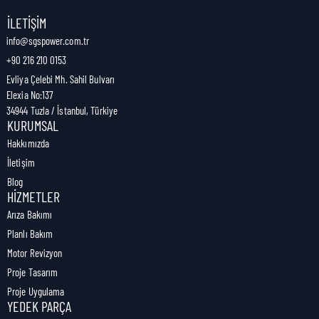
Nakliye Genişliği:
10 cm
İLETIŞIM
info@sgspower.com.tr
+90 216 210 0153
Nakliye Ağırlığı:
0,45 kg
Evliya Çelebi Mh. Sahil Bulvarı
Elexia No:137
34944 Tuzla / İstanbul, Türkiye
KURUMSAL
Hakkımızda
İletişim
Blog
HIZMETLER
Arıza Bakımı
Planlı Bakım
Motor Revizyon
Proje Tasarım
Proje Uygulama
YEDEK PARÇA