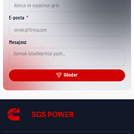
Kısa Parça No:
0098-7505
E-posta
Ürün Grubu:
Onan/CPG
Mesajınız
Ürün Kategorisi:
CPG Misc Analytical
Gönder
Nakliye Yüksekliği:
0,1 cm
Nakliye Uzunluğu:
7,5 cm