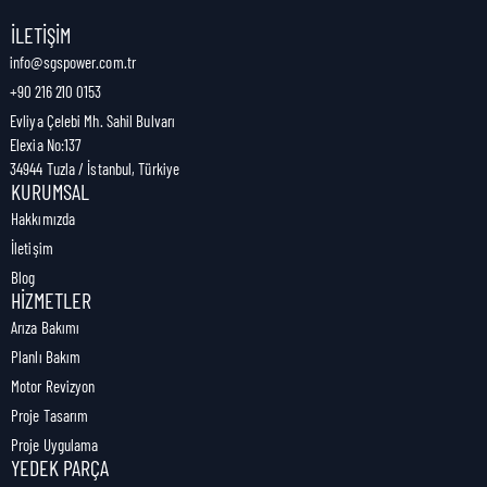
Nakliye Genişliği:
5,5 cm
İLETIŞIM
info@sgspower.com.tr
+90 216 210 0153
Nakliye Ağırlığı:
0,00 kg
Evliya Çelebi Mh. Sahil Bulvarı
Elexia No:137
34944 Tuzla / İstanbul, Türkiye
KURUMSAL
Hakkımızda
İletişim
Blog
HIZMETLER
Arıza Bakımı
Planlı Bakım
Motor Revizyon
Proje Tasarım
Proje Uygulama
YEDEK PARÇA