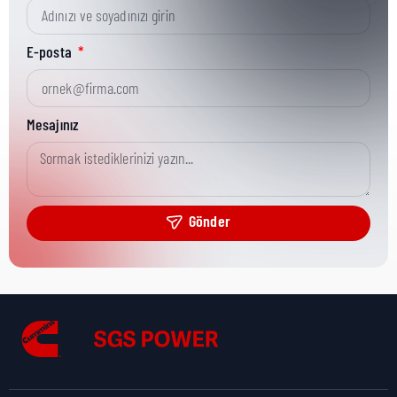
Kısa Parça No:
0098-8291
E-posta
Ürün Grubu:
Onan/CPG
Mesajınız
Ürün Kategorisi:
CPG Misc Analytical
Gönder
Nakliye Yüksekliği:
0 cm
Nakliye Uzunluğu:
0 cm