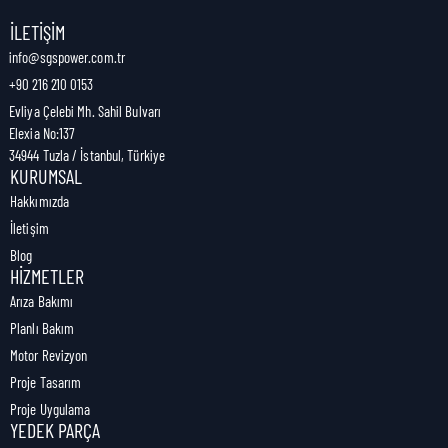
Nakliye Genişliği:
0 cm
İLETIŞIM
info@sgspower.com.tr
+90 216 210 0153
Nakliye Ağırlığı:
1,00 kg
Evliya Çelebi Mh. Sahil Bulvarı
Elexia No:137
34944 Tuzla / İstanbul, Türkiye
KURUMSAL
Hakkımızda
İletişim
Blog
HIZMETLER
Arıza Bakımı
Planlı Bakım
Motor Revizyon
Proje Tasarım
Proje Uygulama
YEDEK PARÇA