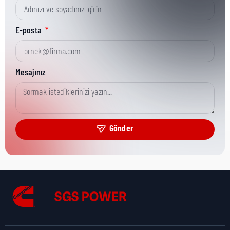
Kısa Parça No:
0098-8733
E-posta
Ürün Grubu:
Onan/CPG
Mesajınız
Ürün Kategorisi:
CPG Misc Analytical
Gönder
Nakliye Yüksekliği:
0,1 cm
Nakliye Uzunluğu:
4,5 cm