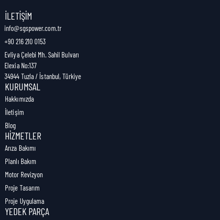
Nakliye Genişliği:
3,5 cm
İLETIŞIM
info@sgspower.com.tr
+90 216 210 0153
Nakliye Ağırlığı:
0,00 kg
Evliya Çelebi Mh. Sahil Bulvarı
Elexia No:137
34944 Tuzla / İstanbul, Türkiye
KURUMSAL
Hakkımızda
İletişim
Blog
HIZMETLER
Arıza Bakımı
Planlı Bakım
Motor Revizyon
Proje Tasarım
Proje Uygulama
YEDEK PARÇA