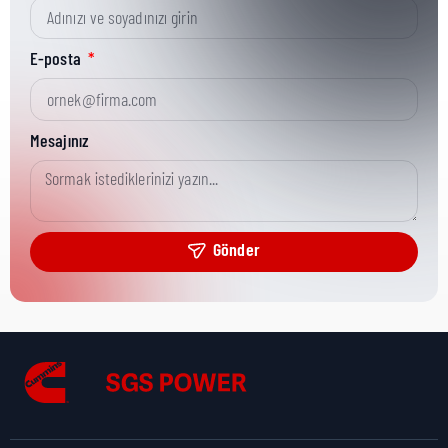
Kısa Parça No:
0098-7990
E-posta
Ürün Grubu:
Onan/CPG
Mesajınız
Ürün Kategorisi:
CPG Misc Analytical
Gönder
Nakliye Yüksekliği:
0 cm
Nakliye Uzunluğu:
0 cm