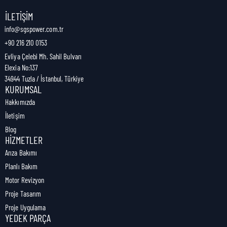
Nakliye Genişliği:
0 cm
İLETIŞIM
info@sgspower.com.tr
+90 216 210 0153
Nakliye Ağırlığı:
1,00 kg
Evliya Çelebi Mh. Sahil Bulvarı
Elexia No:137
34944 Tuzla / İstanbul, Türkiye
KURUMSAL
Hakkımızda
İletişim
Blog
HIZMETLER
Arıza Bakımı
Planlı Bakım
Motor Revizyon
Proje Tasarım
Proje Uygulama
YEDEK PARÇA