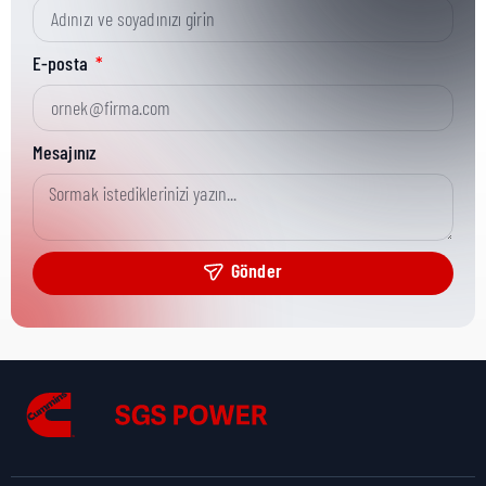
Kısa Parça No:
0098-6288-01
E-posta
Ürün Grubu:
Onan/CPG
Mesajınız
Ürün Kategorisi:
CPG Misc Analytical
Gönder
Nakliye Yüksekliği:
0,2 cm
Nakliye Uzunluğu:
18 cm