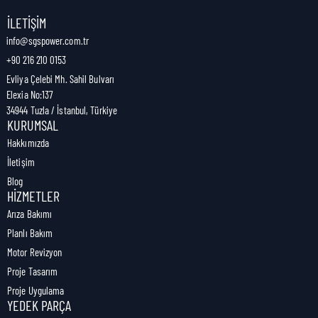
Nakliye Genişliği:
0 cm
İLETIŞIM
info@sgspower.com.tr
+90 216 210 0153
Nakliye Ağırlığı:
1,00 kg
Evliya Çelebi Mh. Sahil Bulvarı
Elexia No:137
34944 Tuzla / İstanbul, Türkiye
KURUMSAL
Hakkımızda
İletişim
Blog
HIZMETLER
Arıza Bakımı
Planlı Bakım
Motor Revizyon
Proje Tasarım
Proje Uygulama
YEDEK PARÇA