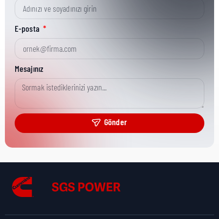
Kısa Parça No:
0098-7924-03
E-posta
Ürün Grubu:
Onan/CPG
Mesajınız
Ürün Kategorisi:
CPG Misc Analytical
Gönder
Nakliye Yüksekliği:
0 cm
Nakliye Uzunluğu:
0 cm