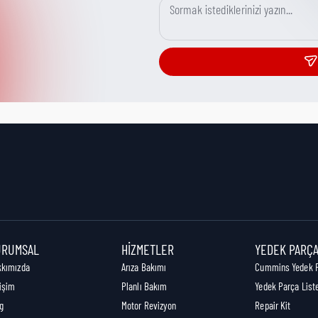
URUMSAL
HIZMETLER
YEDEK PARÇ
kkımızda
Arıza Bakımı
Cummins Yedek 
tişim
Planlı Bakım
Yedek Parça List
g
Motor Revizyon
Repair Kit