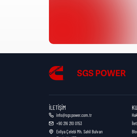
Ürün Kategorisi:
Nakliye Yüksekliği:
Nakliye Uzunluğu:
Nakliye Genişliği:
İLETIŞIM
K
info@sgspower.com.tr
Ha
+90 216 210 0153
İle
Nakliye Ağırlığı:
Evliya Çelebi Mh. Sahil Bulvarı
Blo