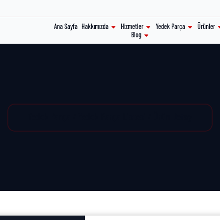
Ana Sayfa
Hakkımızda
Hizmetler
Yedek Parça
Ürünler
Blog
Yedek Parça / Yedek Parça Listesi / Ürün Detay