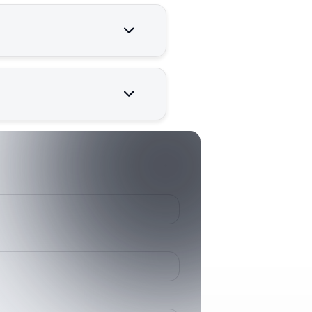
enilir çalışması için kritik
0098-7924-08
0098-7924-08
Onan/CPG