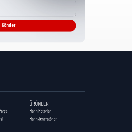
CPG Misc Analytical
Gönder
0 cm
0 cm
0 cm
A
ÜRÜNLER
Parça
Marin Motorlar
esi
Marin Jeneratörler
1,00 kg