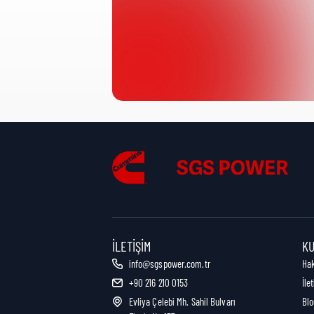
Ürün Kategorisi:
Nakliye Yüksekliği:
Nakliye Uzunluğu:
Nakliye Genişliği:
İLETIŞIM
K
info@sgspower.com.tr
Ha
+90 216 210 0153
İle
Nakliye Ağırlığı:
Evliya Çelebi Mh. Sahil Bulvarı
Blo