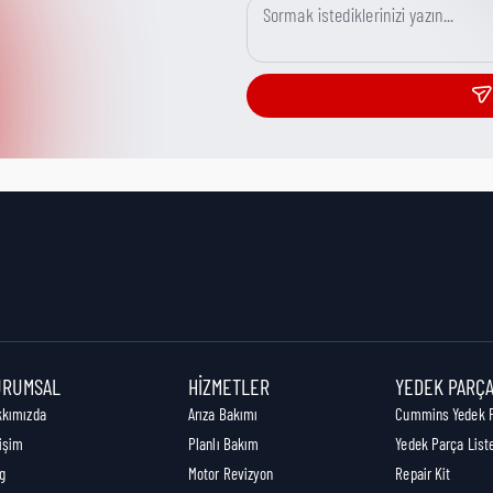
URUMSAL
HIZMETLER
YEDEK PARÇ
kkımızda
Arıza Bakımı
Cummins Yedek 
tişim
Planlı Bakım
Yedek Parça List
g
Motor Revizyon
Repair Kit