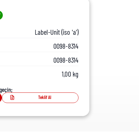
Label-Unit (iso 'a')
0098-8314
0098-8314
1,00 kg
geçin;
Teklif Al