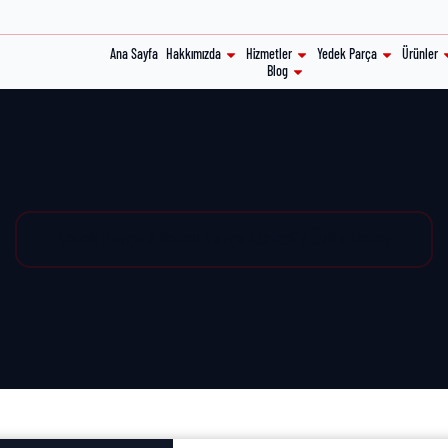
Ana Sayfa
Hakkımızda
Hizmetler
Yedek Parça
Ürünler
Blog
Yedek Parça / Yedek Parça Listesi / Ürün Detay