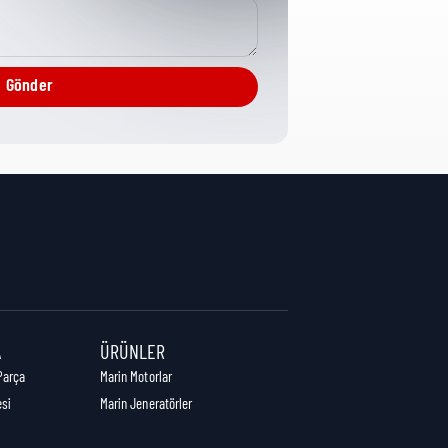
CPG Misc Analytical
Gönder
1 cm
6 cm
2 cm
A
ÜRÜNLER
Parça
Marin Motorlar
esi
Marin Jeneratörler
1,00 kg