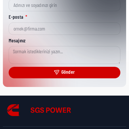
Kısa Parça No:
0098-8278
E-posta
Ürün Grubu:
Onan/CPG
Mesajınız
Ürün Kategorisi:
CPG Misc Analytical
Gönder
Nakliye Yüksekliği:
0 cm
Nakliye Uzunluğu:
0 cm