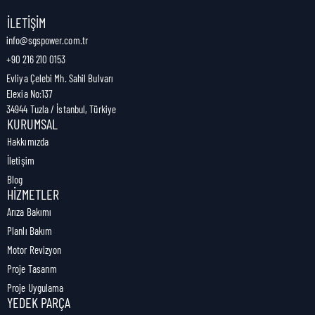
Nakliye Genişliği:
0 cm
İLETIŞIM
info@sgspower.com.tr
+90 216 210 0153
Nakliye Ağırlığı:
1,00 kg
Evliya Çelebi Mh. Sahil Bulvarı
Elexia No:137
34944 Tuzla / İstanbul, Türkiye
KURUMSAL
Hakkımızda
İletişim
Blog
HIZMETLER
Arıza Bakımı
Planlı Bakım
Motor Revizyon
Proje Tasarım
Proje Uygulama
YEDEK PARÇA