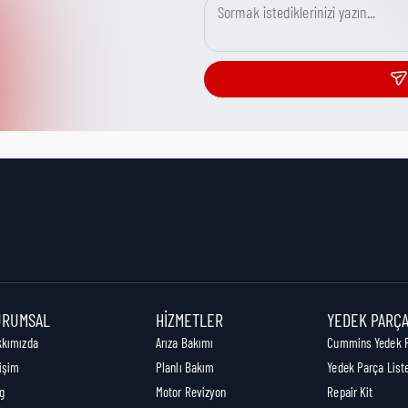
URUMSAL
HIZMETLER
YEDEK PARÇ
kkımızda
Arıza Bakımı
Cummins Yedek 
tişim
Planlı Bakım
Yedek Parça List
g
Motor Revizyon
Repair Kit