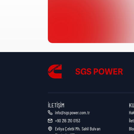
Ürün Kategorisi:
Nakliye Yüksekliği:
Nakliye Uzunluğu:
Nakliye Genişliği:
İLETIŞIM
K
info@sgspower.com.tr
Ha
+90 216 210 0153
İle
Nakliye Ağırlığı:
Evliya Çelebi Mh. Sahil Bulvarı
Blo