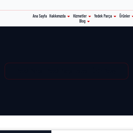
Ana Sayfa
Hakkımızda
Hizmetler
Yedek Parça
Ürünler
Blog
Yedek Parça / Yedek Parça Listesi / Ürün Detay