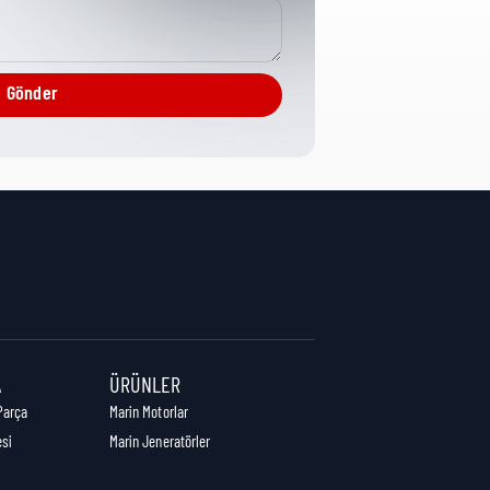
CPG Misc Analytical
Gönder
1 cm
7 cm
7 cm
A
ÜRÜNLER
Parça
Marin Motorlar
esi
Marin Jeneratörler
0,00 kg