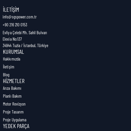
Nakliye Genişliği:
0 cm
İLETIŞIM
info@sgspower.com.tr
+90 216 210 0153
Nakliye Ağırlığı:
0,00 kg
Evliya Çelebi Mh. Sahil Bulvarı
Elexia No:137
34944 Tuzla / İstanbul, Türkiye
KURUMSAL
Hakkımızda
İletişim
Blog
HIZMETLER
Arıza Bakımı
Planlı Bakım
Motor Revizyon
Proje Tasarım
Proje Uygulama
YEDEK PARÇA