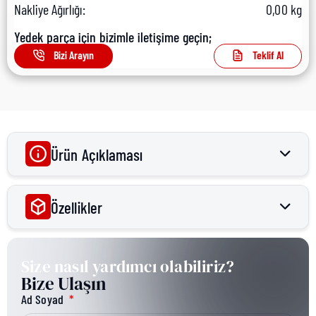
Nakliye Ağırlığı:
0,00 kg
Yedek parça için bizimle iletişime geçin;
Bizi Arayın
Teklif Al
Ürün Açıklaması
Literature, Etr Media - Cummins Literature & Service
Özellikler
Tools grubu orijinal yedek parçası. Bu parça, motor
sistemlerinin güvenilir çalışması için kritik öneme
sahiptir. Yüksek kaliteli malzemelerden üretilmiş olup,
Size nasıl yardımcı olabiliriz?
Parça Numarası:
646521100
Bize Ulaşın
uzun ömürlü kullanım sağlar.
Ad Soyad