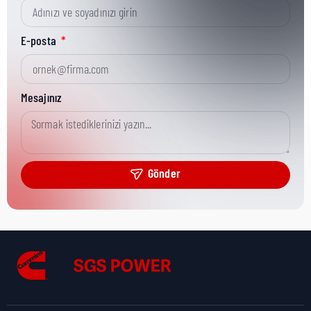
Kısa Parça No:
5740375
E-posta
Ürün Grubu:
Literature & Service Tools
Mesajınız
Ürün Kategorisi:
Literature
Gönder
Nakliye Yüksekliği:
0 cm
Nakliye Uzunluğu:
0 cm