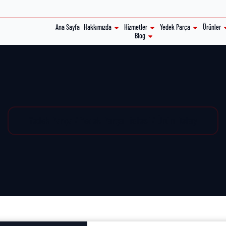
Ana Sayfa
Hakkımızda
Hizmetler
Yedek Parça
Ürünler
Blog
Yedek Parça / Yedek Parça Listesi / Ürün Detay