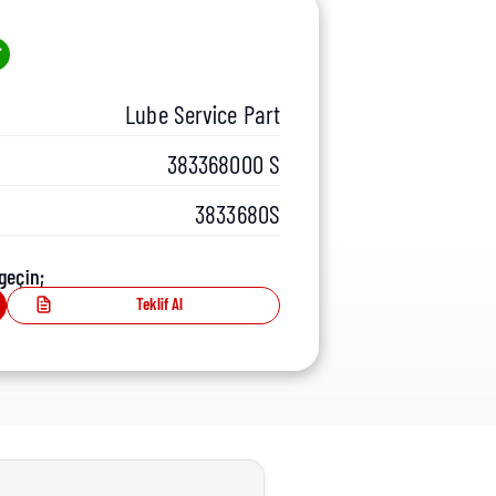
Lube Service Part
383368000 S
3833680S
geçin;
Teklif Al