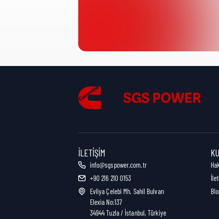
Ürün Kategorisi:
Karton Miktarı:
Karton Ağırlığı:
Karton Hacmi:
İLETIŞIM
K
info@sgspower.com.tr
Ha
+90 216 210 0153
İle
Evliya Çelebi Mh. Sahil Bulvarı
Blo
Elexia No:137
34944 Tuzla / İstanbul, Türkiye