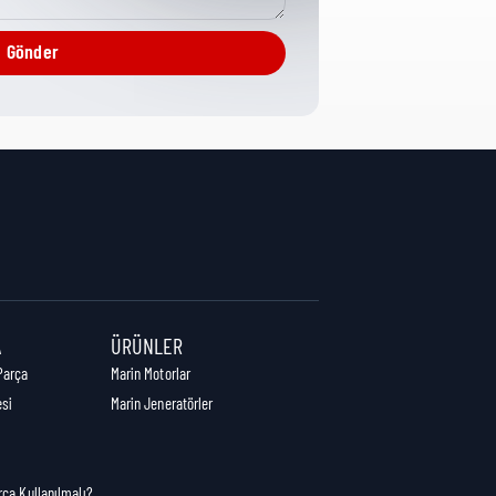
Service Parts
Gönder
1,00
0,58
0,01
A
ÜRÜNLER
Parça
Marin Motorlar
esi
Marin Jeneratörler
rça Kullanılmalı?