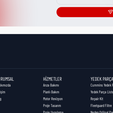
URUMSAL
HIZMETLER
YEDEK PARÇ
kkımızda
Arıza Bakımı
Cummins Yedek 
tişim
Planlı Bakım
Yedek Parça List
g
Motor Revizyon
Repair Kit
Proje Tasarım
Fleetguard Filtre
Proje Uygulama
Neden Orijinal Pa