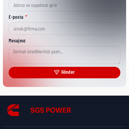
Kısa Parça No:
3825187
E-posta
Ürün Grubu:
Literature & Service Tools
Mesajınız
Ürün Kategorisi:
Misc Service Tools
Gönder
Nakliye Yüksekliği:
0 cm
Nakliye Uzunluğu:
0 cm