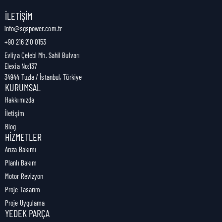
Nakliye Genişliği:
0 cm
İLETIŞIM
info@sgspower.com.tr
+90 216 210 0153
Nakliye Ağırlığı:
1,00 kg
Evliya Çelebi Mh. Sahil Bulvarı
Elexia No:137
34944 Tuzla / İstanbul, Türkiye
KURUMSAL
Hakkımızda
İletişim
Blog
HIZMETLER
Arıza Bakımı
Planlı Bakım
Motor Revizyon
Proje Tasarım
Proje Uygulama
YEDEK PARÇA