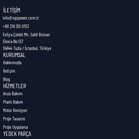
Nakliye Genişliği:
0 cm
İLETIŞIM
info@sgspower.com.tr
+90 216 210 0153
Nakliye Ağırlığı:
0,00 kg
Evliya Çelebi Mh. Sahil Bulvarı
Elexia No:137
34944 Tuzla / İstanbul, Türkiye
KURUMSAL
Hakkımızda
İletişim
Blog
HIZMETLER
Arıza Bakımı
Planlı Bakım
Motor Revizyon
Proje Tasarım
Proje Uygulama
YEDEK PARÇA