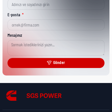
Kısa Parça No:
6533637
E-posta
Ürün Grubu:
Literature & Service Tools
Mesajınız
Ürün Kategorisi:
Literature
Gönder
Nakliye Yüksekliği:
0 cm
Nakliye Uzunluğu:
0 cm