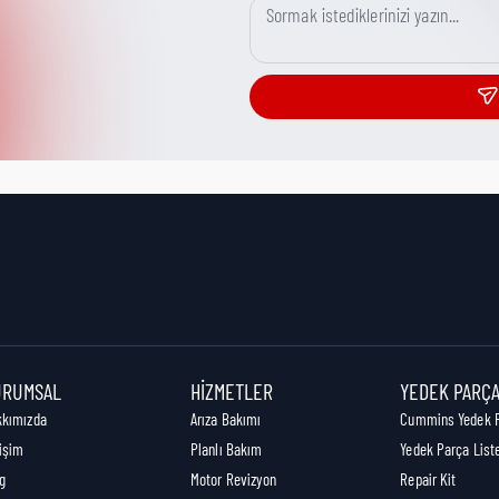
URUMSAL
HIZMETLER
YEDEK PARÇ
kkımızda
Arıza Bakımı
Cummins Yedek 
tişim
Planlı Bakım
Yedek Parça List
g
Motor Revizyon
Repair Kit