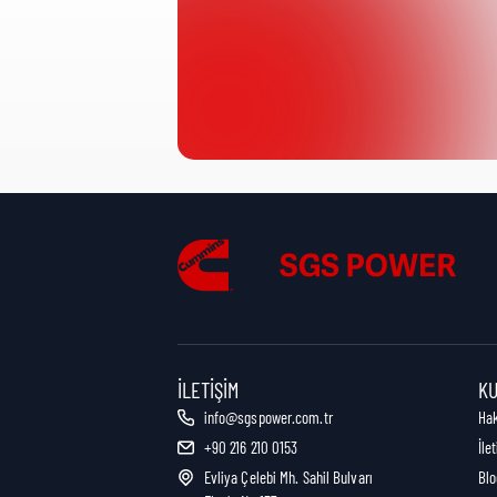
Ürün Kategorisi:
Nakliye Yüksekliği:
Nakliye Uzunluğu:
Nakliye Genişliği:
İLETIŞIM
K
info@sgspower.com.tr
Ha
+90 216 210 0153
İle
Nakliye Ağırlığı:
Evliya Çelebi Mh. Sahil Bulvarı
Blo