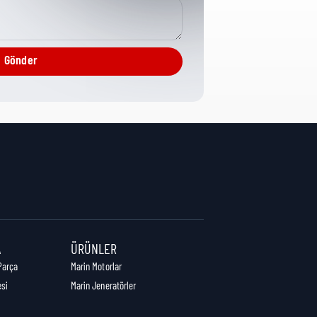
Engine Brake
Gönder
2 cm
2,5 cm
2 cm
A
ÜRÜNLER
Parça
Marin Motorlar
esi
Marin Jeneratörler
0,06 kg