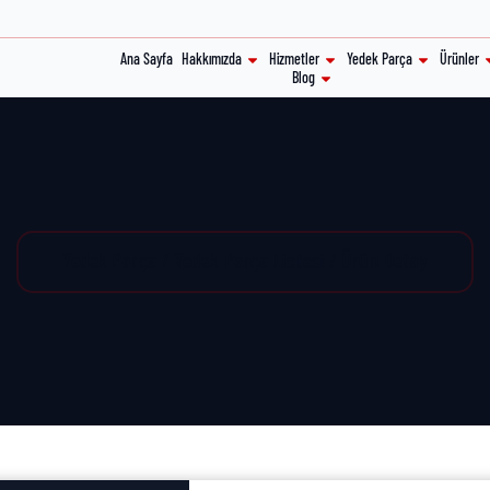
Ana Sayfa
Hakkımızda
Hizmetler
Yedek Parça
Ürünler
Blog
Yedek Parça / Yedek Parça Listesi / Ürün Detay