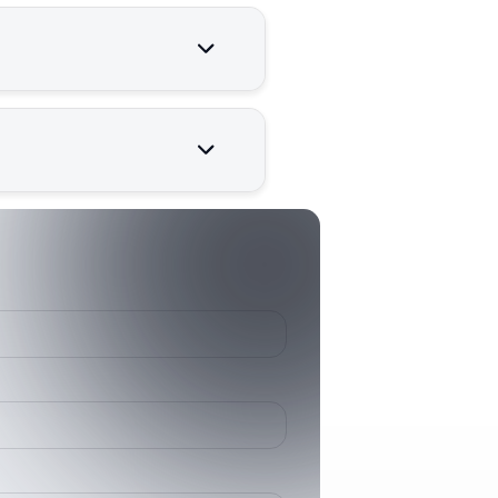
 çalışması için kritik öneme
387133000
3871330
HD