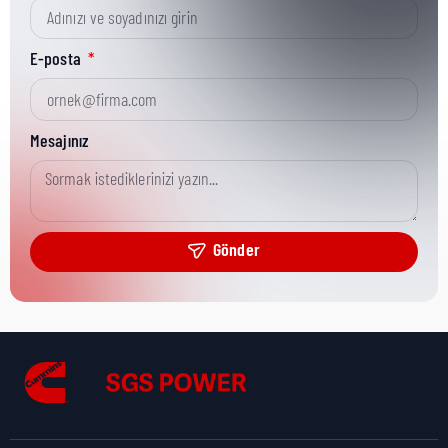
Kısa Parça No:
3871516
E-posta
Ürün Grubu:
HD
Mesajınız
Ürün Kategorisi:
Engine Brake
Gönder
Nakliye Yüksekliği:
1 cm
Nakliye Uzunluğu:
1 cm