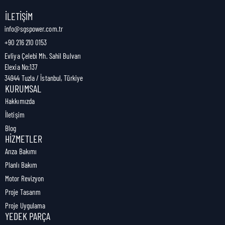
Nakliye Genişliği:
1 cm
İLETIŞIM
info@sgspower.com.tr
+90 216 210 0153
Nakliye Ağırlığı:
1,00 kg
Evliya Çelebi Mh. Sahil Bulvarı
Elexia No:137
34944 Tuzla / İstanbul, Türkiye
KURUMSAL
Hakkımızda
İletişim
Blog
HIZMETLER
Arıza Bakımı
Planlı Bakım
Motor Revizyon
Proje Tasarım
Proje Uygulama
YEDEK PARÇA